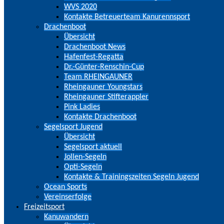
WVS 2020
Kontakte Betreuerteam Kanurennsport
Drachenboot
Übersicht
Drachenboot News
Hafenfest-Regatta
Dr.-Günter-Renschin-Cup
Team RHEINGAUNER
Rheingauner Youngstars
Rheingauner Stifterappler
Pink Ladies
Kontakte Drachenboot
Segelsport Jugend
Übersicht
Segelsport aktuell
Jollen-Segeln
Opti-Segeln
Kontakte & Trainingszeiten Segeln Jugend
Ocean Sports
Vereinserfolge
Freizeitsport
Kanuwandern