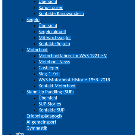
Übersicht
Kanu-Touren
Kontakte Kanuwandern
Segeln
Übersicht
Segeln aktuell
Mittwochssegler
Kontakte Segeln
Motorboot
Motorbootfahrer im WVS 1921 e.V.
Motoboot-News
Gastlieger
Steg-1-Zelt
WVS-Motorboot-Historie 1958–2018
Kontakt Motorboot
Stand Up Paddling (SUP)
Übersicht
SUP-Stories
Kontakte SUP
Erlebnispädagogik
Allgemeinsport
Gymnastik
Infos