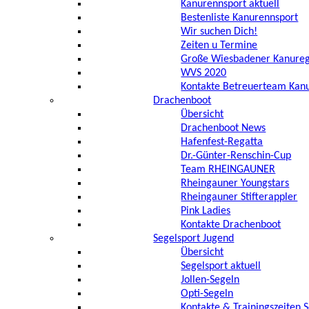
Kanurennsport aktuell
Bestenliste Kanurennsport
Wir suchen Dich!
Zeiten u Termine
Große Wiesbadener Kanureg
WVS 2020
Kontakte Betreuerteam Kan
Drachenboot
Übersicht
Drachenboot News
Hafenfest-Regatta
Dr.-Günter-Renschin-Cup
Team RHEINGAUNER
Rheingauner Youngstars
Rheingauner Stifterappler
Pink Ladies
Kontakte Drachenboot
Segelsport Jugend
Übersicht
Segelsport aktuell
Jollen-Segeln
Opti-Segeln
Kontakte & Trainingszeiten 