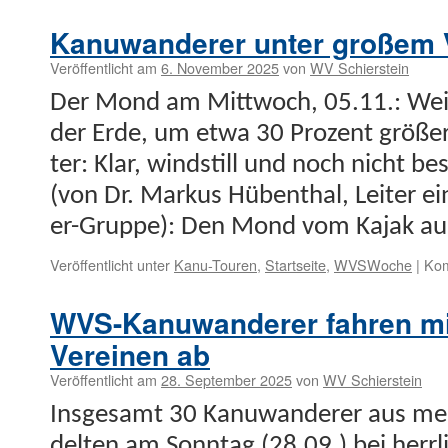
Euer
Boot
Kanuwanderer unter großem 
im
Rampenlicht
Veröffentlicht am
6. November 2025
von
WV Schierstein
–
Der Mond am Mittwoch, 05.11.: Weil 
jetzt
für
der Erde, um etwa 30 Prozent größer
den
ter: Klar, wind­still und noch nicht be
Bootskorso
zum
(von Dr. Markus Hüben­thal, Leit­er 
Hafenfest
anmelden
er-Gruppe): Den Mond vom Kajak a
Veröffentlicht unter
Kanu-Touren
,
Startseite
,
WVSWoche
|
Kom
WVS-Kanuwanderer fahren mi
Vereinen ab
Veröffentlicht am
28. September 2025
von
WV Schierstein
Ins­ge­samt 30 Kanuwan­der­er aus me
del­ten am Son­ntag (28.09.) bei her­r