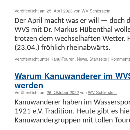
Veröffentlicht am
25. April 2023
von
WV Schierstein
Der April macht was er will — doch d
WVS mit Dr. Markus Hüben­thal woll
trotzen dem wech­sel­haften Wet­ter. 
(23.04.) fröh­lich rheinabwärts.
Veröffentlicht unter
Kanu-Touren
,
News
,
Startseite
|
Kommentar
Warum Kanuwanderer im WVS
werden
Veröffentlicht am
26. Oktober 2022
von
WV Schierstein
Kanuwan­der­er haben im Wasser­s­port
1921 e.V. Tra­di­tion. Heute gibt es hie
Kanuwan­der­grup­pen mit tollen Toure