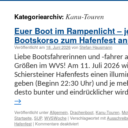
Kanu-Touren
Kategoriearchiv:
Euer Boot im Rampenlicht – je
Bootskorso zum Hafenfest a
Veröffentlicht am
18. Juni 2026
von
Stefan Hausmann
Liebe Boots­fahrerin­nen und ‑fahrer a
Größen im WVS! Am 11. Juli 2026 wi
Schier­stein­er Hafen­fests einen illu­mi
geben (Beginn 22:30 Uhr) und je meh
desto bunter und ein­drück­lich­er wir
→
Veröffentlicht unter
Allgemein
,
Drachenboot
,
Kanu-Touren
,
Mot
Startseite
,
SUP
,
WVSWoche
|
Verschlagwortet mit
Ausschreib
für
Hafenfest
|
Kommentare deaktiviert