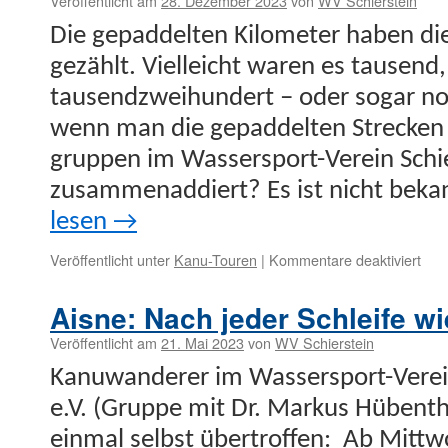
Veröffentlicht am
28. Dezember 2023
von
WV Schierstein
Die gepad­del­ten Kilo­me­ter haben di
gezählt. Vielle­icht waren es tausend, 
tausendzwei­hun­dert – oder sog­ar no
wenn man die gepad­del­ten Streck­en
grup­pen im Wasser­s­port-Vere­in Schi
zusam­me­nad­diert? Es ist nicht beka
lesen
→
für
Veröffentlicht unter
Kanu-Touren
|
Kommentare deaktiviert
Tau
Kilo
Aisne: Nach jeder Schleife w
gepa
—
Veröffentlicht am
21. Mai 2023
von
WV Schierstein
ode
Kanuwan­der­er im Wasser­s­port-Vere­
e.V. (Gruppe mit Dr. Markus Hüben­th
ein­mal selb­st übertrof­fen: Ab Mittw