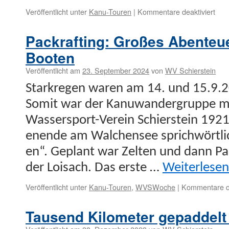
für
Veröffentlicht unter
Kanu-Touren
|
Kommentare deaktiviert
Anp
mit
Packrafting: Großes Abenteue
5
Ver
Booten
Veröffentlicht am
23. September 2024
von
WV Schierstein
Starkre­gen waren am 14. und 15.9.
Somit war der Kanuwan­der­gruppe m
Wasser­s­port-Vere­in Schier­stein 19
enende am Walchensee sprich­wörtlich
en“. Geplant war Zel­ten und dann Pac
der Loisach. Das erste …
Weit­er­lese
Veröffentlicht unter
Kanu-Touren
,
WVSWoche
|
Kommentare de
Tausend Kilometer gepaddel