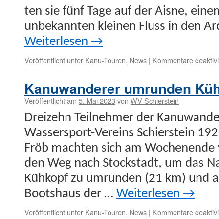
ten sie fünf Tage auf der Aisne, einem
unbekan­nten kleinen Fluss in den Ard
Weit­er­lesen
→
Veröffentlicht unter
Kanu-Touren
,
News
|
Kommentare deaktivi
Kanuwanderer umrunden Küh
Veröffentlicht am
5. Mai 2023
von
WV Schierstein
Dreizehn Teil­nehmer der Kanuwan­de
Wasser­s­port-Vere­ins Schier­stein 19
Fröb macht­en sich am Woch­enende 
den Weg nach Stock­stadt, um das Nat
Kühkopf zu umrun­den (21 km) und 
Boot­shaus der …
Weit­er­lesen
→
Veröffentlicht unter
Kanu-Touren
,
News
|
Kommentare deaktivi