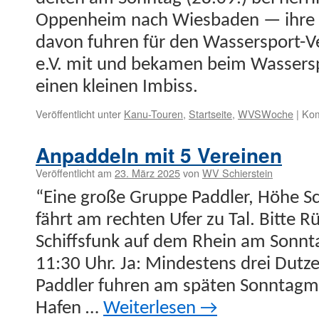
Oppen­heim nach Wies­baden — ihre Sa
davon fuhren für den Wasser­s­port-Ve
e.V. mit und beka­men beim Wasser­s­p
einen kleinen Imbiss.
Veröffentlicht unter
Kanu-Touren
,
Startseite
,
WVSWoche
|
Kom
Anpaddeln mit 5 Vereinen
Veröffentlicht am
23. März 2025
von
WV Schierstein
“Eine große Gruppe Pad­dler, Höhe Sch
fährt am recht­en Ufer zu Tal. Bitte Rü
Schiffs­funk auf dem Rhein am Son­nta
11:30 Uhr. Ja: Min­destens drei Dutz
Pad­dler fuhren am späten Son­ntag­mit
Hafen …
Weit­er­lesen
→