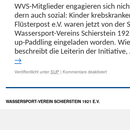
WVS-Mit­glieder engagieren sich nicht
dern auch sozial: Kinder kreb­skranker
Flüster­post e.V. waren jet­zt von der
Wasser­s­port-Vere­ins Schier­stein 19
up-Pad­dling ein­ge­laden wor­den. W
beschreibt die Lei­t­erin der Ini­tia­tive
→
für
Veröffentlicht unter
SUP
|
Kommentare deaktiviert
Flüsterpost-
Kinder
auf
WVS-
SUP
WASSERSPORT-VEREIN SCHIERSTEIN 1921 E.V.