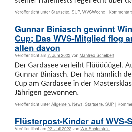
stein­er Hafen­fests regel­recht über 
Hafenfest
anmelden
Veröffentlicht unter
Startseite
,
SUP
,
WVSWoche
|
Kommentare 
Gunnar Biniasch gewinnt Wing
Cup; Das WVS-Mitglied flog 
allen davon
Veröffentlicht am
7. Juni 2023
von
Manfred Schelbert
Der Gar­dasee ver­lei­ht Flüüüüügel. 
Gun­nar Bini­asch. Der hat näm­lich de
Cup am Gar­dasee in der Mas­ter­skla
Jähri­­gen gewonnen.
Veröffentlicht unter
Allgemein
,
News
,
Startseite
,
SUP
|
Komment
Flüsterpost-Kinder auf WVS-
Veröffentlicht am
22. Juli 2022
von
WV Schierstein