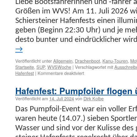
Liebe Boots­fahrerin­nen und ‑fahrer a
Größen im WVS! Am 11. Juli 2026 wi
Schier­stein­er Hafen­fests einen illu­mi
geben (Beginn 22:30 Uhr) und je meh
desto bunter und ein­drück­lich­er wir
→
Veröffentlicht unter
Allgemein
,
Drachenboot
,
Kanu-Touren
,
Mot
Startseite
,
SUP
,
WVSWoche
|
Verschlagwortet mit
Ausschreib
für
Hafenfest
|
Kommentare deaktiviert
Euer
Boot
Hafenfest: Pumpfoiler flogen
im
Rampenlicht
Veröffentlicht am
14. Juli 2024
von
Dirk Kolbe
–
Das Pump­­foil-Event war ein voller E
jetzt
für
waren heute (14.07.) sieben Sportl
den
Wass­er und sind vor der Kulisse des 
Bootskorso
zum