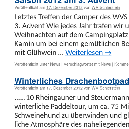
Veröffentlicht am
17. Dezember 2012
von
WV Schierstein
Let­ztes Tre­f­fen der Camper des WVS
3. Advent Wie jedes Jahr trafen wir 
Wei­h­nacht­en auf dem Camp­ing­plat
Kamin um bei einem gemütlichen Bei
mit Glüh­wein …
Weit­er­lesen
→
Veröffentlicht unter
News
|
Verschlagwortet mit
News
|
Komment
Winterliches Drachenbootpa
Veröffentlicht am
17. Dezember 2012
von
WV Schierstein
.…..10 Rhein­gauner und Steuer­mann
win­ter­liche Pad­del­tour, um ca. 75 
Schweine­hund zu über­winden und gle­i
liche Atmo­sphäre des nahe­liegen­de