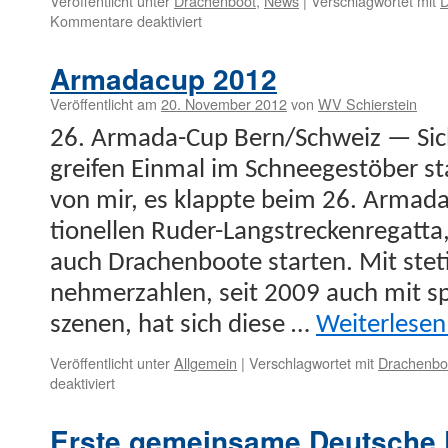
Veröffentlicht unter
Drachenboot
,
News
|
Verschlagwortet mit
D
für
Kommentare deaktiviert
!!!
2013
Armadacup 2012
4.
Offene
Veröffentlicht am
20. November 2012
von
WV Schierstein
Deutsche
26. Arma­da-Cup Bern/Schweiz — Sich
Drachenboot
Langstrecken-
greifen Ein­mal im Schneegestöber s
Meisterschaft/-
von mir, es klappte beim 26. Armadac
Bestenermittlung
2013 !!!
tionellen Rud­er-Langstreck­­en­re­­gat­­
auch Drachen­boote starten. Mit stet
nehmerzahlen, seit 2009 auch mit sp
szenen, hat sich diese …
Weit­er­lese
Veröffentlicht unter
Allgemein
|
Verschlagwortet mit
Drachenbo
für
deaktiviert
Armadacup
2012
Erste gemeinsame Deutsche