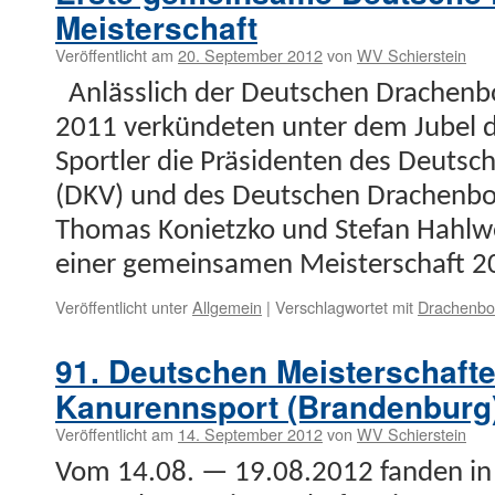
Meisterschaft
Veröffentlicht am
20. September 2012
von
WV Schierstein
Anlässlich der Deutschen Drachen­­bo
2011 verkün­de­ten unter dem Jubel 
Sportler die Präsi­den­ten des Deutsc
(DKV) und des Deutschen Drachen­boo
Thomas Koni­et­zko und Ste­fan Hahlw
ein­er gemein­samen Meis­ter­schaft 
Veröffentlicht unter
Allgemein
|
Verschlagwortet mit
Drachenbo
91. Deutschen Meisterschaft
Kanurennsport (Brandenburg
Veröffentlicht am
14. September 2012
von
WV Schierstein
Vom 14.08. — 19.08.2012 fan­den in 