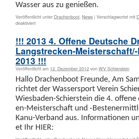
Wass­er aus zu genießen.
Veröffentlicht unter
Drachenboot
,
News
|
Verschlagwortet mit
D
für
deaktiviert
Winterliches
Drachenbootpaddeln
!!! 2013 4. Offene Deutsche 
Langstrecken-Meisterschaft/-
2013 !!!
Veröffentlicht am
12. Dezember 2012
von
WV Schierstein
Hal­lo Drachen­boot Fre­unde, Am Sam
richtet der Wasser­sport Vere­in Schier
Wies­baden-Schier­stein die 4. offene
en-Meis­ter­schaft und ‑Besten­er­mit
Kanu-Ver­band aus. Infor­ma­tio­nen 
et Ihr HIER: