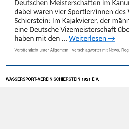
Deutschen Meis­ter­schaften im Kanur
dabei waren vier Sportler/innen des 
Schier­stein: Im Kajakvier­er, der män
eine Deutsche Vize­meis­ter­schaft ü
haben mit den …
Weit­er­lesen
→
Veröffentlicht unter
Allgemein
|
Verschlagwortet mit
News
,
Reg
WASSERSPORT-VEREIN SCHIERSTEIN 1921 E.V.