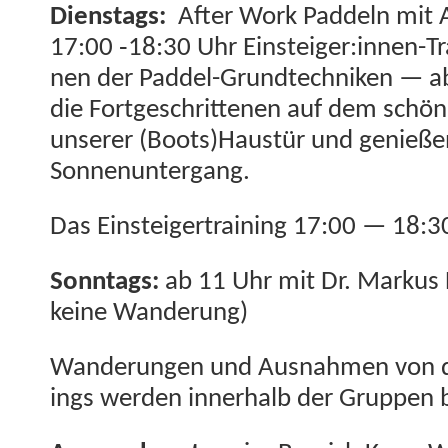
Dien­stags:
After Work Pad­deln mit 
17:00 ‑18:30 Uhr Einsteiger:innen-Tr
nen der Pad­del-Grundtech­niken — a
die Fort­geschrit­te­nen auf dem schö­
unser­er (Boots)Haustür und genieß
Sonnenuntergang.
Das Ein­steiger­train­ing 17:00 — 18:3
Son­ntags:
ab 11 Uhr mit Dr. Markus 
keine Wanderung)
Wan­derun­gen und Aus­nah­men von de
ings wer­den inner­halb der Grup­pen