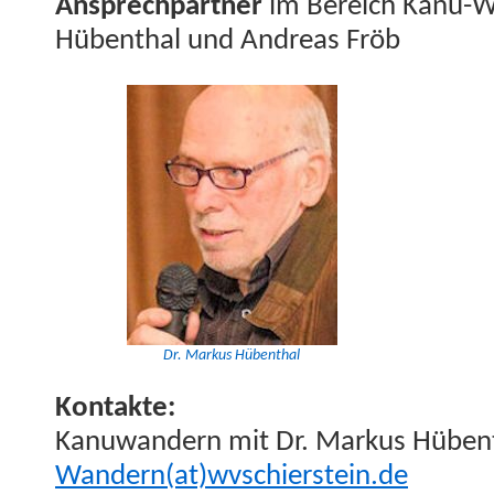
Ansprech­part­ner
im Bere­ich Kanu-W
Hüben­thal und Andreas Fröb
Dr. Markus Hübenthal
Kon­tak­te:
Kanuwan­dern mit Dr. Markus Hüben­
Wandern(at)wvschierstein.de