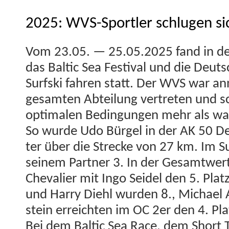
2025: WVS-Sportler schlugen si
Vom 23.05. — 25.05.2025 fand in der
das Baltic Sea Fes­ti­val und die Deuts
Surf­s­ki fahren statt. Der WVS war a
gesamten Abteilung vertreten und sch
opti­malen Bedin­gun­gen mehr als wac
So wurde Udo Bürgel in der AK 50 Deut
ter über die Strecke von 27 km. Im Sur
seinem Part­ner 3. In der Gesamtwer­
Cheva­lier mit Ingo Sei­del den 5. Pla
und Har­ry Diehl wur­den 8., Michael 
stein erre­icht­en im OC 2er den 4. Pla
Bei dem Baltic Sea Race, dem Short 