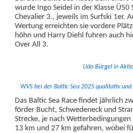
wurde Ingo Sei­del in der Klasse Ü50 
Cheva­lier 3., jew­eils im Surf­s­ki 1er.
Wer­tung erre­icht­en sie vordere Plät
höhn und Har­ry Diehl fuhren auch hi
Over All 3.
Udo Bürgel in Akti
WVS bei der Baltic Sea 2025 qual­i­ta­tiv und 
Das Baltic Sea Race find­et jährlich zw
förder Bucht, Schwe­de­neck und Stran
Strecke, je nach Wet­terbe­din­gun­gen
13 km und 27 km gefahren, wobei für