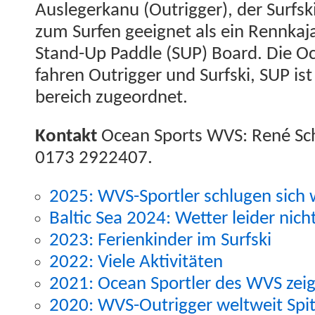
Auslegerkanu (Out­rig­ger), der Surf­s
zum Sur­fen geeignet als ein Rennka­
Stand-Up Pad­dle (SUP) Board. Die O
fahren Out­rig­ger und Surf­s­ki, SUP i
bere­ich zugeordnet.
Kon­takt
Ocean Sports WVS: René Schn
0173 2922407.
2025: WVS-Sportler schlu­gen sich
Baltic Sea 2024: Wet­ter lei­der nic
2023: Ferienkinder im Surfski
2022: Viele Aktivitäten
2021: Ocean Sportler des WVS zei
2020: WVS-Out­rig­ger weltweit Spi