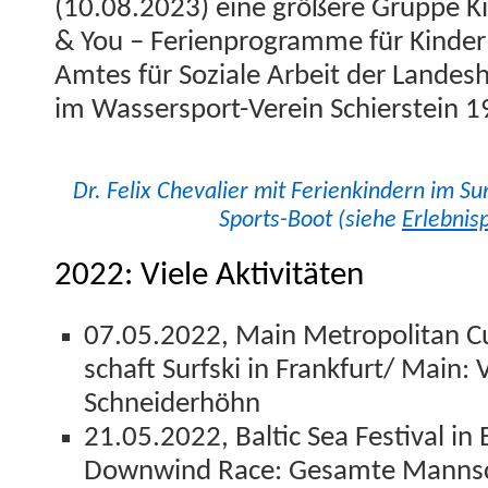
(10.08.2023) eine größere Gruppe K
& You – Ferien­pro­gramme für Kinde
Amtes für Soziale Arbeit der Lan­des
im Wasser­sport-Vere­in Schier­stein 1
Dr. Felix Cheva­lier mit Ferienkindern im Surf­
Sports-Boot (siehe
Erleb­nis­
2022: Viele Aktivitäten
07.05.2022, Main Met­ro­pol­i­tan C
schaft Surf­s­ki in Frankfurt/ Main: 
Schneiderhöhn
21.05.2022, Baltic Sea Fes­ti­val in
Down­wind Race: Gesamte Mannsc