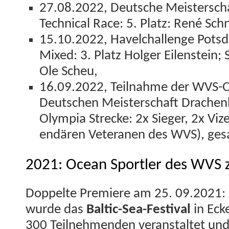
27.08.2022, Deutsche Meis­ter­scha
Tech­ni­cal Race: 5. Platz: René Sc
15.10.2022, Havelchal­lenge Pots­d
Mixed: 3. Platz Hol­ger Eilen­stein; Su
Ole Scheu,
16.09.2022, Teil­nahme der WVS-O
Deutschen Meis­ter­schaft Drache
Olympia Strecke: 2x Sieger, 2x Vize
endären Vet­er­a­nen des WVS), g
2021: Ocean Sportler des WVS z
Dop­pelte Pre­miere am 25. 09.2021
wurde das
Baltic-Sea-Fes­ti­val
in Eck
300 Teil­nehmenden ver­anstal­tet u