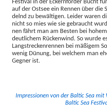
Fes­ti­val in der Eck­ern­förder Bucht f
auf der Ost­see ein Ren­nen über die
del­nd zu bewälti­gen. Lei­der waren die
nicht so mies wie sie gebraucht wur­
nen fährt man am Besten bei hohem
deut­lichem Rück­en­wind. So wurde es 
Langstreck­en­ren­nen bei mäßigem So
wenig Dünung, bei welchem man eher
Geg­n­er ist.
Impres­sio­nen von der Baltic Sea mit
Baltic Sea Festiva