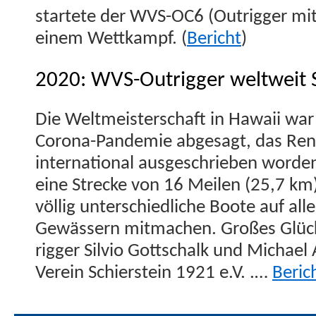
startete der WVS-OC6 (Out­rig­ger mit
einem Wet­tkampf. (
Bericht
)
2020: WVS-Outrigger weltweit S
Die Welt­meis­ter­schaft in Hawaii w
Coro­na-Pan­demie abge­sagt, das Ren
inter­na­tion­al aus­geschrieben wor­de
eine Strecke von 16 Meilen (25,7 km
völ­lig unter­schiedliche Boote auf al
Gewässern mit­machen. Großes Glück
rig­ger Sil­vio Gottschalk und Michae
Vere­in Schier­stein 1921 e.V. .…
Beric