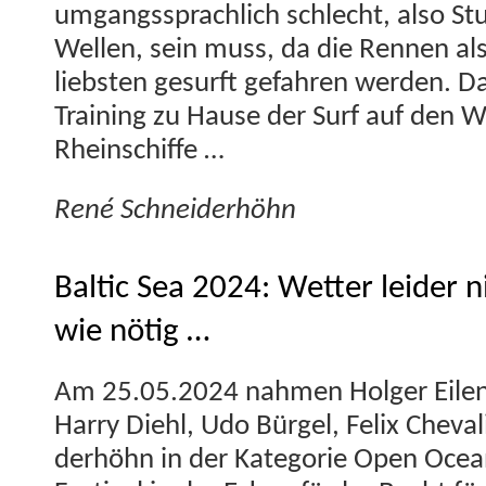
umgangssprach­lich schlecht, also St
Wellen, sein muss, da die Ren­nen a
lieb­sten gesurft gefahren wer­den. Da
Train­ing zu Hause der Surf auf den W
Rheinschiffe …
René Schnei­der­höhn
Baltic Sea 2024: Wetter leider n
wie nötig …
Am 25.05.2024 nah­men Hol­ger Eilen­s
Har­ry Diehl, Udo Bürgel, Felix Cheva­
der­höhn in der Kat­e­gorie Open Oce