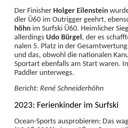
Der Fin­ish­er
Hol­ger Eilen­stein
wurde 
dler Ü60 im Out­rig­ger geehrt, eben­
höhn
im Surf­s­ki Ü60. Heim­lich­er Si
allerd­ings
Udo Bürgel
, der es schaf
nalen 5. Platz in der Gesamtwer­tung S
und das, obwohl die nationalen Kanu
Sportart eben­falls am Start waren. I
Pad­dler unterwegs.
Bericht: René Schneiderhöhn
2023: Ferienkinder im Surfski
Ocean-Sports aus­pro­bieren: Das wag