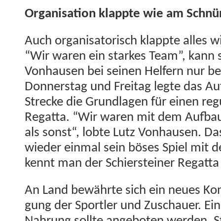
Organ­i­sa­tion klappte wie am Schn
Auch organ­isatorisch klappte alles 
“Wir waren ein starkes Team”, kann si
Von­hausen bei seinen Helfern nur 
Don­ner­stag und Fre­itag legte das A
Strecke die Grund­la­gen für einen reg­
Regat­ta. “Wir waren mit dem Auf­bau s
als son­st“, lobte Lutz Von­hausen. D
wieder ein­mal sein bös­es Spiel mit d
ken­nt man der Schier­stein­er Regat­t
An Land bewährte sich ein neues Kon
gung der Sportler und Zuschauer. Eine