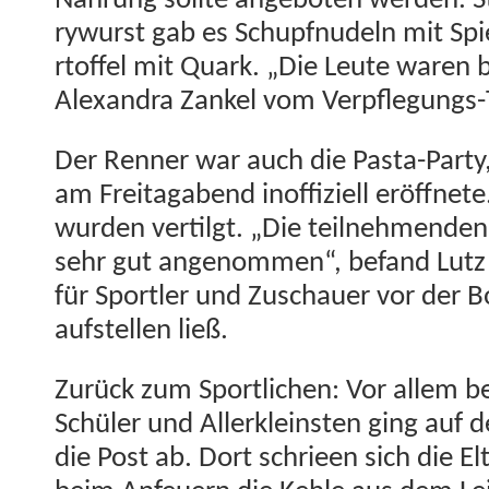
Nahrung sollte ange­boten wer­den. 
ry­wurst gab es Schupfnudeln mit Spie
rtof­fel mit Quark. „Die Leute waren b
Alexan­dra Zankel vom Verpflegungs
Der Ren­ner war auch die Pas­ta-Par­ty
am Fre­itagabend inof­fiziell eröffnete
wur­den ver­til­gt. „Die teil­nehmende
sehr gut angenom­men“, befand Lutz
für Sportler und Zuschauer vor der B
auf­stellen ließ.
Zurück zum Sportlichen: Vor allem b
Schüler und Allerkle­in­sten ging au
die Post ab. Dort schrieen sich die E