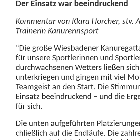
Der Ein­satz war beeindruckend
Kom­men­tar von Klara Horcher, stv. Ab
Trainer­in Kanurennsport
“Die große Wies­baden­er Kanure­gat­ta
für unsere Sport­lerin­nen und Sportle
durchwach­se­nen Wet­ters ließen sich 
unterkriegen und gin­gen mit viel Mot
Teamgeist an den Start. Die Stim­mun
Ein­satz beein­druck­end – und die Er
für sich.
Die unten aufge­führten Platzierun­ge
chließlich auf die Endläufe. Die zahlre