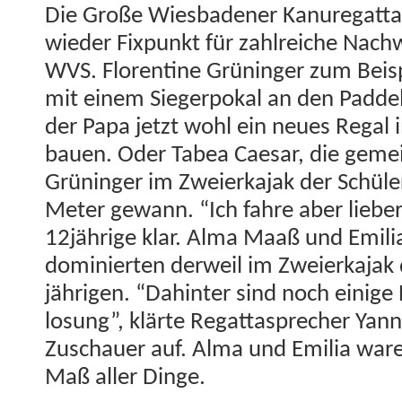
Die Große Wies­baden­er Kanure­gat­t
wieder Fix­punkt für zahlre­iche Nach
WVS. Flo­ren­tine Grüninger zum Beispi
mit einem Siegerpokal an den Pad­de
der Papa jet­zt wohl ein neues Regal 
bauen. Oder Tabea Cae­sar, die gemein
Grüninger im Zweierka­jak der Schü­le
Meter gewann. “Ich fahre aber lieber d
12jährige klar. Alma Maaß und Emil­i
dominierten der­weil im Zweierka­jak
jähri­gen. “Dahin­ter sind noch einige
losung”, klärte Regat­tasprech­er Yan­
Zuschauer auf. Alma und Emil­ia war
Maß aller Dinge.