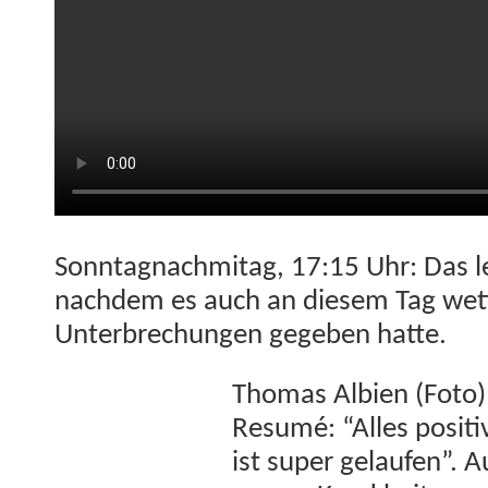
Son­nta­gnach­mitag, 17:15 Uhr: Das le
nach­dem es auch an diesem Tag wet­t
Unter­brechun­gen gegeben hatte.
Thomas Albi­en (Foto) 
Resumé: “Alles pos­i­tiv
ist super gelaufen”. 