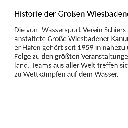
Historie der Großen Wiesbaden
Die vom Wasser­sport-Vere­in Schier­st
anstal­tete Große Wies­baden­er Kanure
er Hafen gehört seit 1959 in nahezu u
Folge zu den größten Ver­anstal­tun­ge
land. Teams aus aller Welt tre­f­fen si
zu Wet­tkämpfen auf dem Wasser.