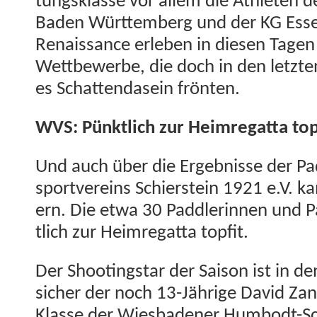
tungsklasse vor allem die Ath­leten d
Baden Würt­tem­berg und der KG Essen
Renais­sance erleben in diesen Tagen
Wet­tbe­werbe, die doch in den let­zte
es Schat­ten­da­sein frönten.
WVS: Pünk­tlich zur Heim­re­gat­ta top
Und auch über die Ergeb­nisse der Pa
sportvere­ins Schier­stein 1921 e.V. 
ern. Die etwa 30 Pad­dlerin­nen und 
tlich zur Heim­re­gat­ta topfit.
Der Shoot­ingstar der Sai­son ist in 
sich­er der noch 13-Jährige David Zan
Klasse der Wies­baden­er Hum­bodt-S