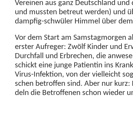
Vere­inen aus ganz Deutsch­land und 
und mussten betreut wer­den) und ü
damp­fig-schwüler Him­mel über dem S
Vor dem Start am Sam­stag­mor­gen al
erster Aufreger: Zwölf Kinder und E
Durch­fall und Erbrechen, die anwe­se
schickt eine junge Pati­entin ins Kran
Virus-Infek­tion, von der vielle­icht 
schen betrof­fen sind. Aber nur kurz
deln die Betrof­fe­nen schon wieder 