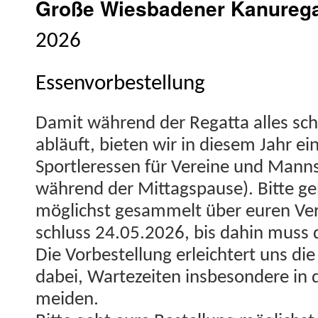
Große Wiesbadener Kanurega
2026
Essenvorbestellung
Damit während der Regat­ta alles schn
abläuft, bieten wir in diesem Jahr ein
Sportler­essen für Vere­ine und Mann
während der Mit­tagspause). Bitte ge
möglichst gesam­melt über euren Ver
schluss 24.05.2026, bis dahin muss d
Die Vorbestel­lung erle­ichtert uns die 
dabei, Wartezeit­en ins­beson­dere in 
mei­den.