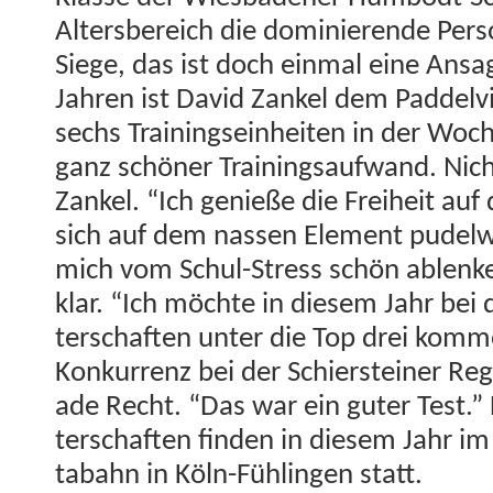
Alters­bere­ich die dominierende Per­s
Siege, das ist doch ein­mal eine Ansa
Jahren ist David Zankel dem Pad­delviru
sechs Train­ing­sein­heit­en in der Woc
ganz schön­er Train­ingsaufwand. Nic
Zankel. “Ich genieße die Frei­heit auf
sich auf dem nassen Ele­ment pudel­w
mich vom Schul-Stress schön ablenken
klar. “Ich möchte in diesem Jahr bei
ter­schaften unter die Top drei kom­m
Konkur­renz bei der Schier­stein­er Re
ade Recht. “Das war ein guter Test.
ter­schaften find­en in diesem Jahr i
tabahn in Köln-Füh­lin­gen statt.