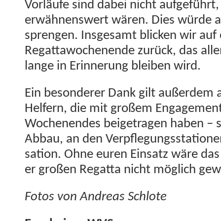
Vor­läufe sind dabei nicht aufge­führt
erwäh­nenswert wären. Dies würde al
spren­gen. Ins­ge­samt blick­en wir auf
Regat­ta­woch­enende zurück, das alle
lange in Erin­nerung bleiben wird.
Ein beson­der­er Dank gilt außer­dem 
Helfern, die mit großem Engage­ment
Woch­enen­des beige­tra­gen haben – 
Abbau, an den Verpfle­gungssta­tio­ne
sa­tion. Ohne euren Ein­satz wäre das
er großen Regat­ta nicht möglich ge
Fotos von Andreas Schlote