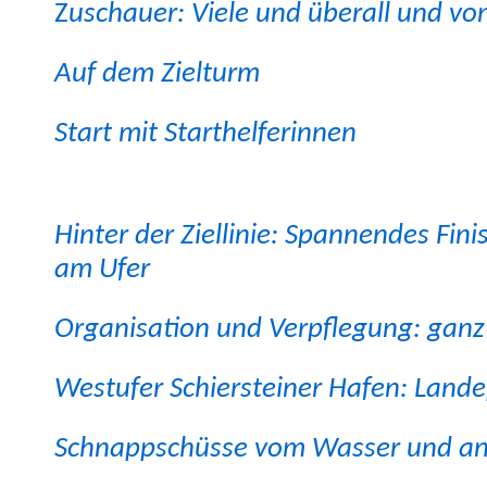
Z
uschauer: Viele und über­all und von
Auf dem Zielturm
Start mit Starthelferinnen
Hin­ter der Ziellinie: Span­nen­des Fin
am Ufer
Organ­i­sa­tion und Verpfle­gung: ga
West­ufer Schier­stein­er Hafen: Land
Schnapp­schüsse vom Wass­er und a