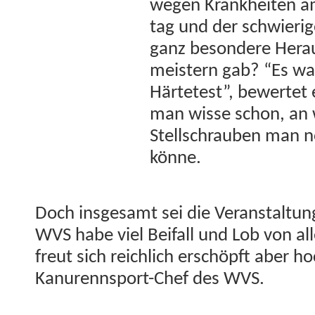
wegen Krankheit­en a
tag und der schwieri­g
ganz beson­dere Her­a
meis­tern gab? “Es war 
Härtetest”, bew­ertet 
man wisse schon, an 
Stellschrauben man 
könne.
Doch ins­ge­samt sei die Ver­anstal­t
WVS habe viel Beifall und Lob von al
freut sich reich­lich erschöpft aber h
Kanurennsport-Chef des WVS.