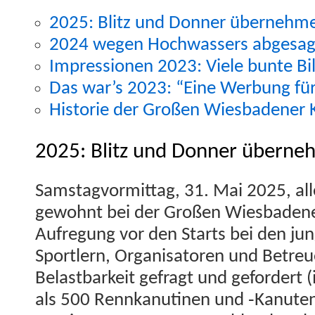
2025: Blitz und Don­ner übernehme
2024 wegen Hochwassers abgesag
Impres­sio­nen 2023: Viele bunte Bi
Das war’s 2023: “Eine Wer­bung für
His­to­rie der Großen Wies­baden­er
2025: Blitz und Donner überne
Sam­stagvor­mit­tag, 31. Mai 2025, all
gewohnt bei der Großen Wies­baden­er
Aufre­gung vor den Starts bei den jun­
Sportlern, Organ­isatoren und Betreue
Belast­barkeit gefragt und gefordert
als 500 Rennkanu­ti­nen und ‑Kanute