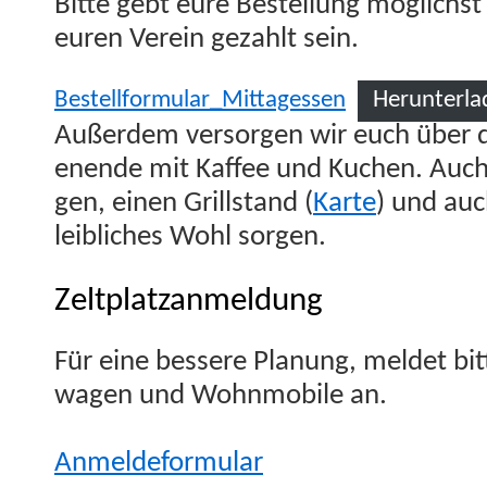
Bitte gebt eure Bestel­lung möglichs
euren Vere­in gezahlt sein.
Bestellformular_Mittagessen
Herun­ter­l
Außer­dem ver­sor­gen wir euch übe
enende mit Kaf­fee und Kuchen. Auch 
gen, einen Grill­stand (
Karte
) und auc
leib­lich­es Wohl sorgen.
Zeltplatzanmeldung
Für eine bessere Pla­nung, meldet bi
wa­gen und Wohn­mo­bile an.
Anmelde­for­mu­lar