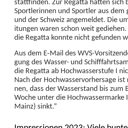
stat­tfind­en. Zur Regat­ta hat­ten sich
Sport­lerin­nen und Sportler aus dem g
und der Schweiz angemeldet. Die umfa
itun­gen waren schon weit gediehen. 
die Regat­ta kon­nte nicht gefun­den
Aus dem E‑Mail des WVS-Vor­sitzen­d
gung des Wass­er- und Schiff­fahrt­sam
die Regat­ta ab Hochwasser­stufe I nich
Nach der Hochwasser­vorher­sage ist 
nen, dass der Wasser­stand bis zum
Woche unter die Hochwasser­marke I
Mainz) sinkt.”