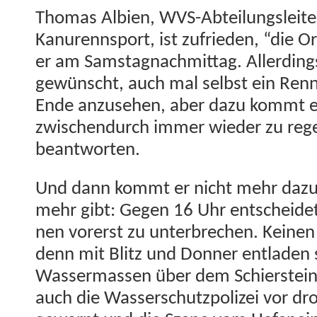
Thomas Albi­en, WVS-Abteilungsleit­er
Kanurennsport, ist zufrieden, “die Orga
er am Sam­sta­gnach­mit­tag. Allerd­in
gewün­scht, auch mal selb­st ein Ren
Ende anzuse­hen, aber dazu kommt er 
zwis­chen­durch immer wieder zu reg
beantworten.
Und dann kommt er nicht mehr dazu,
mehr gibt: Gegen 16 Uhr entschei­det 
nen vor­erst zu unter­brechen. Keinen
denn mit Blitz und Don­ner ent­laden 
Wasser­massen über dem Schier­stein­
auch die Wasser­schutzpolizei vor dr