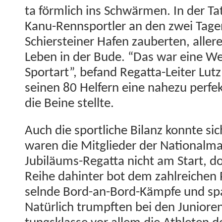
ta förm­lich ins Schwär­men. In der T
Kanu-Rennsportler an den zwei Tagen
Schier­stein­er Hafen zauberten, alle
Leben in der Bude. “Das war eine We
Sportart”, befand Regat­ta-Leit­er Lut
seinen 80 Helfern eine nahezu per­fek­t
die Beine stellte.
Auch die sportliche Bilanz kon­nte si
waren die Mit­glieder der National­m
Jubiläums-Regat­ta nicht am Start, d
Rei­he dahin­ter bot dem zahlre­ichen
sel­nde Bord-an-Bord-Kämpfe und sp
Natür­lich trumpften bei den Junioren