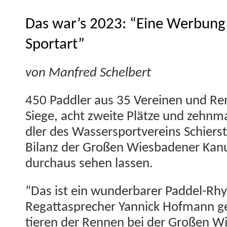
Das war’s 2023: “Eine Werbung 
Sportart”
von Man­fred Schelbert
450 Pad­dler aus 35 Vere­inen und Re
Siege, acht zweite Plätze und zehn­ma
dler des Wasser­sportvere­ins Schier­s
Bilanz der Großen Wies­baden­er Kanur
dur­chaus sehen lassen.
“Das ist ein wun­der­bar­er Pad­del-Rh
Regat­tasprech­er Yan­nick Hof­mann 
tieren der Ren­nen bei der Großen Wi