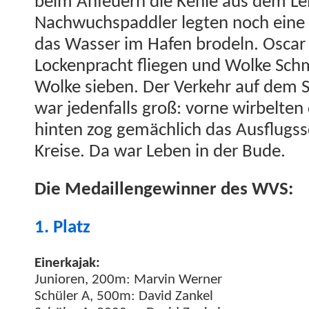
beim Anfeuern die Kehle aus dem Lei
Nach­wuchspad­dler legten noch eine 
das Wass­er im Hafen brodeln. Oscar 
Lock­en­pracht fliegen und Wolke Sc
Wolke sieben. Der Verkehr auf dem Sc
war jeden­falls groß: vorne wirbel­ten 
hin­ten zog gemäch­lich das Aus­flugss
Kreise. Da war Leben in der Bude.
Die Medail­lengewin­ner des WVS:
1. Platz
Ein­erka­jak:
Junioren, 200m: Mar­vin Wern­er
Schüler A, 500m: David Zankel