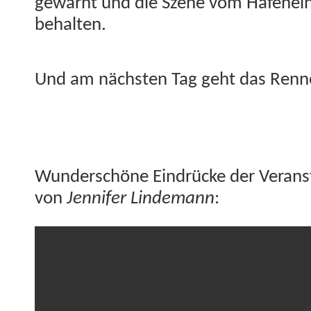
gewarnt und die Szene vom Hafenein­
behalten.
Und am näch­sten Tag geht das Ren­n
Wun­der­schöne Ein­drücke der Ver­an
von
Jen­nifer Lin­de­mann
: