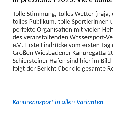
Impressionen 2023: Viele bunte
Tolle Stim­mung, tolles Wet­ter (naja,
tolles Pub­likum, tolle Sport­lerin­nen
per­fek­te Organ­i­sa­tion mit vie­len H
des ver­anstal­tenden Wasser­sport-Ver
e.V.. Erste Ein­drücke vom ersten Tag 
Großen Wies­baden­er Kanure­gat­ta 2
Schier­stein­er Hafen sind hier im Bild 
fol­gt der Bericht über die gesamte R
Kanurennsport in allen Varianten