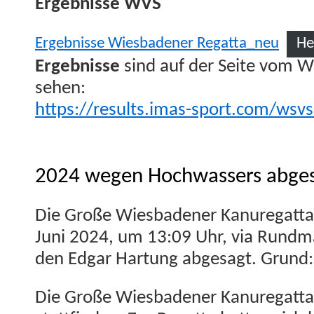
Ergeb­nisse WVS
Ergeb­nisse Wies­baden­er Regatta_neu
He
Ergeb­nisse
sind auf der Seite vom W
sehen:
https://results.imas-sport.com/wsv
2024 wegen Hochwassers abge
Die Große Wies­baden­er Kanure­gat­
Juni 2024, um 13:09 Uhr, via Rund­ma
den Edgar Har­tung abge­sagt. Grund
Die Große Wies­baden­er Kanure­gat­ta