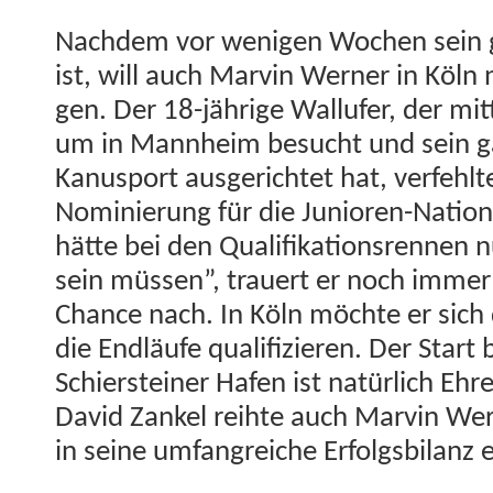
Nach­dem vor weni­gen Wochen sein 
ist, will auch Mar­vin Wern­er in Köln
gen. Der 18-jährige Wal­lufer, der mit­t
um in Mannheim besucht und sein g
Kanus­port aus­gerichtet hat, ver­fehl
Nominierung für die Junioren-Nation
hätte bei den Qual­i­fika­tion­sren­nen 
sein müssen”, trauert er noch immer d
Chance nach. In Köln möchte er sich 
die Endläufe qual­i­fizieren. Der Start 
Schier­stein­er Hafen ist natür­lich Ehr
David Zankel rei­hte auch Mar­vin Wern
in seine umfan­gre­iche Erfol­gs­bi­lanz 