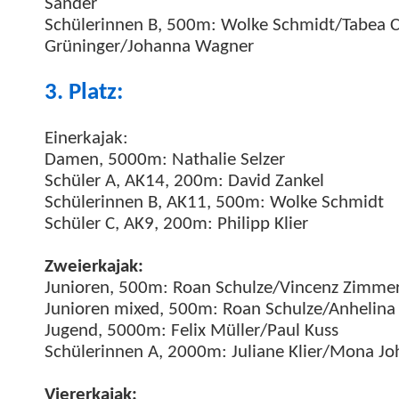
Sander
Schü­lerin­nen B, 500m: Wolke Schmidt/Tabea C
Grüninger/Johanna Wagner
3. Platz:
Ein­erka­jak:
Damen, 5000m: Nathalie Selz­er
Schüler A, AK14, 200m: David Zankel
Schü­lerin­nen B, AK11, 500m: Wolke Schmidt
Schüler C, AK9, 200m: Philipp Klier
Zweierka­jak:
Junioren, 500m: Roan Schulze/Vincenz Zim­me
Junioren mixed, 500m: Roan Schulze/Anhelina 
Jugend, 5000m: Felix Müller/Paul Kuss
Schü­lerin­nen A, 2000m: Juliane Klier/Mona J
Vier­erka­jak: