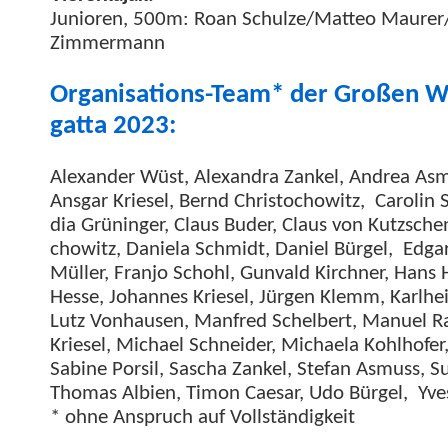
Junioren, 500m: Roan Schulze/Matteo Maurer/
Zimmermann
Organ­i­sa­tions-Team* der Großen W
gat­ta 2023:
Alexan­der Wüst, Alexan­dra Zankel, Andrea Asm
Ans­gar Kriesel, Bernd Chris­to­chowitz, Car­olin
dia Grüninger, Claus Bud­er, Claus von Kutzschen­
chowitz, Daniela Schmidt, Daniel Bürgel, Edgar H
Müller, Fran­jo Schohl, Gun­vald Kirch­n­er, Hans 
Hesse, Johannes Kriesel, Jür­gen Klemm, Karl­hei
Lutz Von­hausen, Man­fred Schel­bert, Manuel 
Kriesel, Michael Schnei­der, Michaela Kohlhofer,
Sabine Por­sil, Sascha Zankel, Ste­fan Asmuss, S
Thomas Albi­en, Tim­on Cae­sar, Udo Bürgel, Yve
* ohne Anspruch auf Vollständigkeit