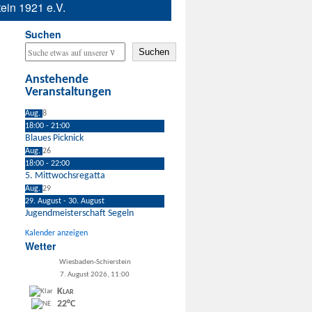
ein 1921 e.V.
Suchen
Suchen
Anstehende
Veranstaltungen
Aug.
8
18:00
-
21:00
Blaues Picknick
Aug.
26
18:00
-
22:00
5. Mittwochsregatta
Aug.
29
29. August
-
30. August
Jugendmeisterschaft Segeln
Kalender anzeigen
Wetter
Wiesbaden-Schierstein
7. August 2026, 11:00
Klar
22°C