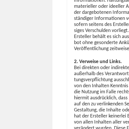
Infor­ma­tio­nen. Haf­tungs
materieller oder ideeller 
der darge­bote­nen Infor­ma
ständi­ger Infor­ma­tio­nen 
sofern seit­ens des Erstelle
siges Ver­schulden vorliegt
Ersteller behält es sich aus
bot ohne geson­derte Ankün
Veröf­fentlichung zeitweise
2. Ver­weise und Links.
Bei direk­ten oder indi­rek­
außer­halb des Ver­ant­wor­t
tungsverpflich­tung auss­chl
von den Inhal­ten Ken­nt­n
die Nutzung im Falle rechts
hier­mit aus­drück­lich, das
auf den zu ver­link­enden S
Gestal­tung, die Inhalte od
hat der Ersteller kein­er­lei 
von allen Inhal­ten aller ve
verän­dert wur­den. Diese Fes