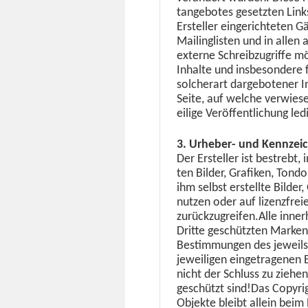
tange­botes geset­zten Lin
Ersteller ein­gerichteten Gäs
Mail­inglis­ten und in alle
externe Schreibzu­griffe mög
Inhalte und ins­beson­dere
solcher­art darge­boten­er I
Seite, auf welche ver­wiese
eilige Veröf­fentlichung led
3. Urhe­ber- und Kennzei
Der Ersteller ist bestrebt, i
ten Bilder, Grafiken, Ton­
ihm selb­st erstellte Bilde
nutzen oder auf lizen­zfre
zurückzugreifen.Alle inner­
Dritte geschützten Marken
Bes­tim­mungen des jew­eils
jew­eili­gen einge­tra­ge­ne
nicht der Schluss zu ziehen
geschützt sind!Das Copy­righ
Objek­te bleibt allein beim 