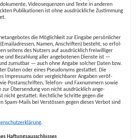
n­doku­mente, Videose­quen­zen und Texte in anderen
ck­ten Pub­lika­tio­nen ist ohne aus­drück­liche Zus­tim­mung
et.
ne­tange­botes die Möglichkeit zur Eingabe per­sön­lich­er
 (Emailadressen, Namen, Anschriften) beste­ht, so erfol­
en seit­ens des Nutzers auf aus­drück­lich frei­williger
e und Bezahlung aller ange­bote­nen Dien­ste ist —
 und zumut­bar — auch ohne Angabe solch­er Dat­en bzw.
r Dat­en oder eines Pseu­do­nyms ges­tat­tet. Die
 Impres­sums oder ver­gle­ich­bar­er Angaben veröf­
en wie Postan­schriften, Tele­fon- und Faxnum­mern sowie
 zur Übersendung von nicht aus­drück­lich ange­
st nicht ges­tat­tet. Rechtliche Schritte gegen die
n Spam-Mails bei Ver­stössen gegen dieses Ver­bot sind
en­schutzerk­lärung
.
eses Haftungsausschlusses