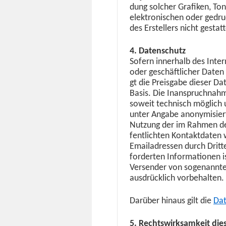
dung solch­er Grafiken, To
elek­tro­n­is­chen oder gedru
des Erstellers nicht gestatt
4. Daten­schutz
Sofern inner­halb des Inter­
oder geschäftlich­er Dat­en
gt die Preis­gabe dieser Dat­
Basis. Die Inanspruch­nahm
soweit tech­nisch möglich
unter Angabe anonymisiert­e
Nutzung der im Rah­men des
fentlicht­en Kon­tak­t­dat­
Emailadressen durch Dritte
forderten Infor­ma­tio­nen i
Versender von soge­nan­nte
aus­drück­lich vorbehalten.
Darüber hin­aus gilt die
Dat
5. Rechtswirk­samkeit di