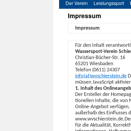
Der Verein
Leistungssport
Zum
Impressum
Inhalt
springen
Impres­sum
Für den Inhalt ver­ant­wortl
Wasser­sport-Vere­in Schier
Chris­t­ian-Büch­er-Str. 16
65201 Wiesbaden
Tele­fon (0611) 24307
info(at)wvschierstein.de
Di
müssen JavaScript aktivier
1. Inhalt des Onlineange
Der Ersteller der Home­page
tionellen Inhalte, die von 
Online-Ange­bot ver­fü­gen,
außer­halb des Ein­flusses 
www.wvschierstein.de.Der 
für die Aktu­al­ität, Kor­rek­