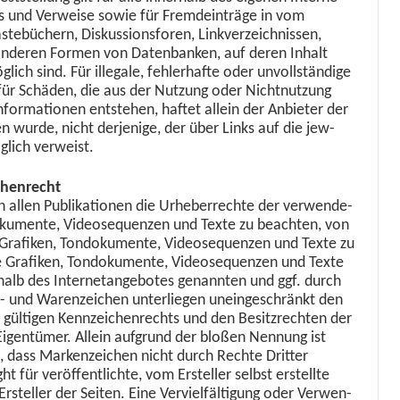
ks und Ver­weise sowie für Fremdein­träge in vom
te­büch­ern, Diskus­sions­foren, Linkverze­ich­nis­sen,
n anderen For­men von Daten­banken, auf deren Inhalt
lich sind. Für ille­gale, fehler­hafte oder unvoll­ständi­ge
 für Schä­den, die aus der Nutzung oder Nicht­nutzung
nfor­ma­tio­nen entste­hen, haftet allein der Anbi­eter der
n wurde, nicht der­jenige, der über Links auf die jew­
iglich verweist.
chenrecht
n allen Pub­lika­tio­nen die Urhe­ber­rechte der ver­wen­de­
doku­mente, Videose­quen­zen und Texte zu beacht­en, von
r, Grafiken, Ton­doku­mente, Videose­quen­zen und Texte zu
ie Grafiken, Ton­doku­mente, Videose­quen­zen und Texte
halb des Inter­ne­tange­botes genan­nten und ggf. durch
- und Waren­ze­ichen unter­liegen uneingeschränkt den
 gülti­gen Kennze­ichen­rechts und den Besitzrecht­en der
n Eigen­tümer. Allein auf­grund der bloßen Nen­nung ist
, dass Marken­ze­ichen nicht durch Rechte Drit­ter
t für veröf­fentlichte, vom Ersteller selb­st erstellte
Ersteller der Seit­en. Eine Vervielfäl­ti­gung oder Ver­wen­