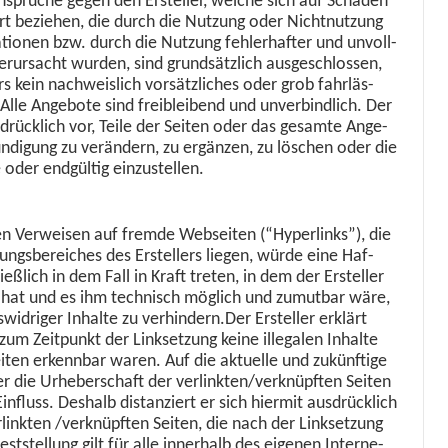
ansprüche gegen den Ersteller, welche sich auf Schä­den
Art beziehen, die durch die Nutzung oder Nicht­nutzung
­tio­nen bzw. durch die Nutzung fehler­hafter und unvoll­
verur­sacht wur­den, sind grund­sät­zlich aus­geschlossen,
rs kein nach­weis­lich vorsät­zlich­es oder grob fahrläs­
.Alle Ange­bote sind freibleibend und unverbindlich. Der
­drück­lich vor, Teile der Seit­en oder das gesamte Ange­
di­gung zu verän­dern, zu ergänzen, zu löschen oder die
 oder endgültig einzustellen.
ten Ver­weisen auf fremde Web­seit­en (“Hyper­links”), die
ungs­bere­ich­es des Erstellers liegen, würde eine Haf­
ießlich in dem Fall in Kraft treten, in dem der Ersteller
is hat und es ihm tech­nisch möglich und zumut­bar wäre,
widriger Inhalte zu verhindern.Der Ersteller erk­lärt
s zum Zeit­punkt der Linkset­zung keine ille­galen Inhalte
eit­en erkennbar waren. Auf die aktuelle und zukün­ftige
er die Urhe­ber­schaft der verlinkten/verknüpften Seit­en
Ein­fluss. Deshalb dis­tanziert er sich hier­mit aus­drück­lich
r­link­ten /verknüpften Seit­en, die nach der Linkset­zung
t­stel­lung gilt für alle inner­halb des eige­nen Inter­ne­