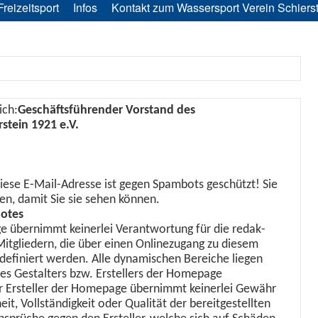
Freizeitsport
Infos
Kontakt zum Wassersport Verein Schierst
ich:
Geschäfts­führen­der Vor­stand des
­stein 1921 e.V.
ese E‑Mail-Adresse ist gegen Spam­bots geschützt! Sie
en, damit Sie sie sehen können.
botes
 übern­immt kein­er­lei Ver­ant­wor­tung für die redak­
Mit­gliedern, die über einen Onlinezu­gang zu diesem
 definiert wer­den. Alle dynamis­chen Bere­iche liegen
des Gestal­ters bzw. Erstellers der Home­page
Ersteller der Home­page übern­immt kein­er­lei Gewähr
theit, Voll­ständigkeit oder Qual­ität der bere­it­gestell­ten