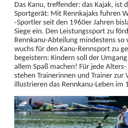
Das Kanu, tre­f­fend­er: das Kajak, is
Sport­gerät: Mit Rennka­jaks fuhren W
‑Sportler seit den 1960er Jahren bis
Siege ein. Den Leis­tungss­port zu för
Rennkanu-Abteilung min­destens so 
wuchs für den Kanu-Rennsport zu ge
begeis­tern: Kindern soll der Umgan
allem Spaß machen! Für jede Alters- 
ste­hen Trainer­in­nen und Train­er zur 
illus­tri­eren das Rennkanu-Leben im