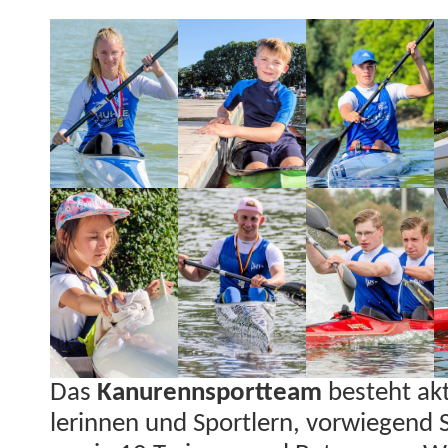
Das
Kanurennsport­team
beste­ht akt
lerin­nen und Sportlern, vor­wiegend 