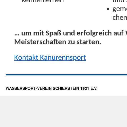
kennenlernen
und 
geme
chen
… um mit Spaß und erfol­gre­ich au
Meis­ter­schaften zu starten.
Kon­takt Kanurennsport
WASSERSPORT-VEREIN SCHIERSTEIN 1921 E.V.