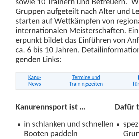
sowie 10 Train­ern und Betreuern. Wi
Grup­pen aufgeteilt nach Alter und L
starten auf Wet­tkämpfen von regiona
inter­na­tionalen Meis­ter­schaften. E
er­punkt bildet das Ein­führen von An
ca. 6 bis 10 Jahren. Detail­in­for­ma­tio
gen­den Links:
Kanu-
Ter­mine und
News
Train­ingszeit­en
fü
Kanurennsport ist …
Dafür 
in schlanken und schnellen
spez­
Booten paddeln
Gru