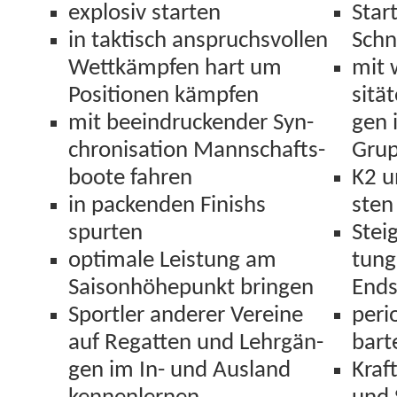
explo­siv starten
Star
in tak­tisch anspruchsvollen
Schn
Wet­tkämpfen hart um
mit 
Posi­tio­nen kämpfen
sität
mit beein­druck­ender Syn­
gen i
chro­ni­sa­tion Mannschafts­
Gru
boote fahren
K2 u
in pack­enden Fin­ishs
sten
spurten
Stei
opti­male Leis­tung am
tun­
Saison­höhep­unkt bringen
Ends
Sportler ander­er Vere­ine
peri­
auf Regat­ten und Lehrgän­
bart
gen im In- und Aus­land
Kraf