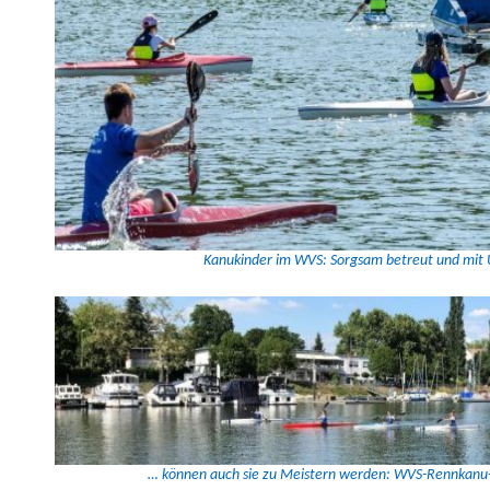
Kanukinder im WVS: Sorgsam betreut und mit U
… kön­nen auch sie zu Meis­tern wer­den: WVS-Rennkanu-