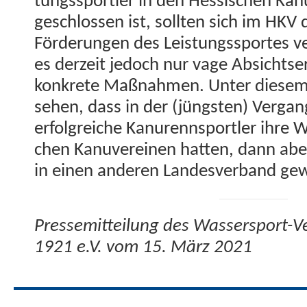
tungss­portler in den Hes­sis­chen Kan
geschlossen ist, soll­ten sich im HKV 
Förderun­gen des Leis­tungss­portes ve
es derzeit jedoch nur vage Absicht­se
konkrete Maß­nah­men. Unter diesem
sehen, dass in der (jüng­sten) Ver­gan­
erfol­gre­iche Kanurennsportler ihre W
chen Kanu­vere­inen hat­ten, dann aber
in einen anderen Lan­desver­band gewe
Pressemit­teilung des Wasser­sport-Ver
1921 e.V. vom 15. März 2021