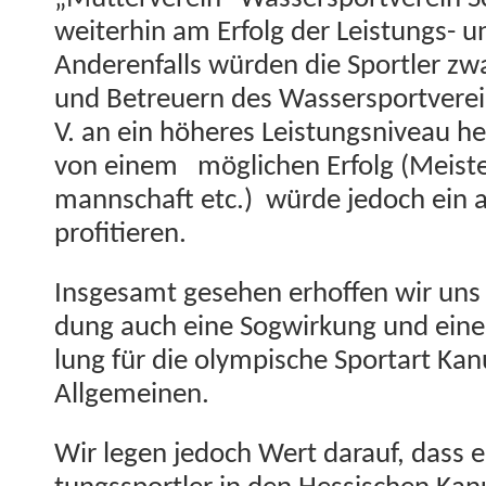
weit­er­hin am Erfolg der Leis­tungs- u
Anderen­falls wür­den die Sportler zw
und Betreuern des Wasser­sportvere­in
V. an ein höheres Leis­tungsniveau he
von einem möglichen Erfolg (Meis­ter
mannschaft etc.) würde jedoch ein an
profitieren.
Ins­ge­samt gese­hen erhof­fen wir uns
dung auch eine Sog­wirkung und eine 
lung für die olymp­is­che Sportart K
Allgemeinen.
Wir leg­en jedoch Wert darauf, dass e