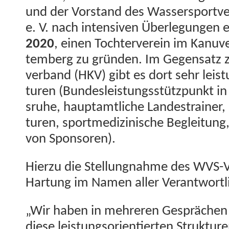
und der Vor­stand des Wasser­sportver
e. V. nach inten­siv­en Über­legun­ge
2020
, einen Tochter­vere­in im Kanu
tem­berg zu grün­den. Im Gegen­satz 
ver­band (HKV) gibt es dort sehr leis­tu
turen (Bun­desleis­tungsstützpunkt 
sruhe, haup­tamtliche Lan­destrain­er, 
turen, sportmedi­zinis­che Begleitun
von Sponsoren).
Hierzu die Stel­lung­nahme des WVS-V
Har­tung im Namen aller Verantwortl
„Wir haben in mehreren Gesprächen fe
diese leis­tung­sori­en­tierten Struk­tur