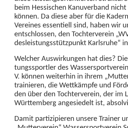
beim Hes­sis­chen Kanu­ver­band nicht
kön­nen. Da diese aber für die Kader­
Vere­ines essen­tiell sind, haben wir 
entschlossen, den Tochter­vere­in „
desleis­tungsstützpunkt Karl­sruhe“ i
Welch­er Auswirkun­gen hat dies? Die 
tungss­portler des Wasser­sportvere­in
V. kön­nen weit­er­hin in ihrem „Mut­ter
trainieren, die Wet­tkämpfe und För­
den über den Tochter­vere­in, der im
Würt­tem­berg ange­siedelt ist, absolvi
Damit par­tizip­ieren unsere Train­er
„Mut­ter­vere­in“ Wasser­sportvere­in S