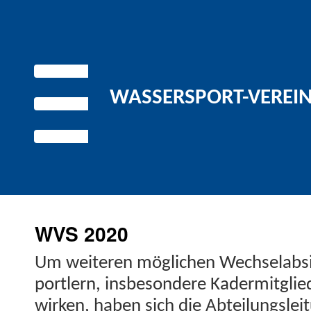
WASSERSPORT-VEREIN 
WVS 2020
Um weit­eren möglichen Wech­se­lab­si
portlern, ins­beson­dere Kader­mit­glie
wirken, haben sich die Abteilungsle