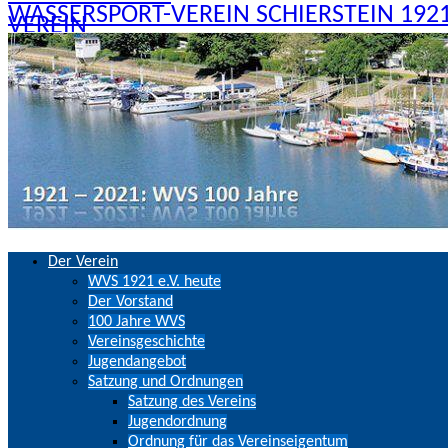
WASSERSPORT-VEREIN SCHIERSTEIN 1921 
Zum
Der Verein
Inhalt
WVS 1921 e.V. heute
springen
Der Vorstand
100 Jahre WVS
Vereinsgeschichte
Jugendangebot
Satzung und Ordnungen
Satzung des Vereins
Jugendordnung
Ordnung für das Vereinseigentum