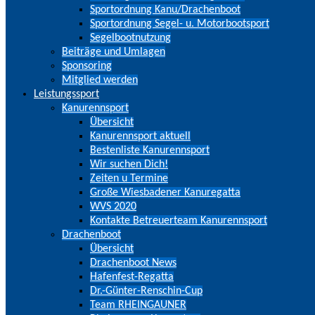
Sportordnung Kanu/Drachenboot
Sportordnung Segel- u. Motorbootsport
Segelbootnutzung
Beiträge und Umlagen
Sponsoring
Mitglied werden
Leistungssport
Kanurennsport
Übersicht
Kanurennsport aktuell
Bestenliste Kanurennsport
Wir suchen Dich!
Zeiten u Termine
Große Wiesbadener Kanuregatta
WVS 2020
Kontakte Betreuerteam Kanurennsport
Drachenboot
Übersicht
Drachenboot News
Hafenfest-Regatta
Dr.-Günter-Renschin-Cup
Team RHEINGAUNER