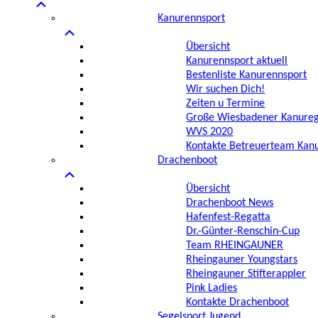
Kanurennsport
Übersicht
Kanurennsport aktuell
Bestenliste Kanurennsport
Wir suchen Dich!
Zeiten u Termine
Große Wiesbadener Kanureg
WVS 2020
Kontakte Betreuerteam Kan
Drachenboot
Übersicht
Drachenboot News
Hafenfest-Regatta
Dr.-Günter-Renschin-Cup
Team RHEINGAUNER
Rheingauner Youngstars
Rheingauner Stifterappler
Pink Ladies
Kontakte Drachenboot
Segelsport Jugend