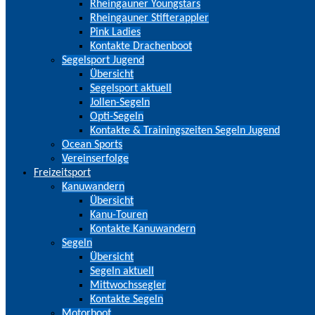
Rheingauner Youngstars
Rheingauner Stifterappler
Pink Ladies
Kontakte Drachenboot
Segelsport Jugend
Übersicht
Segelsport aktuell
Jollen-Segeln
Opti-Segeln
Kontakte & Trainingszeiten Segeln Jugend
Ocean Sports
Vereinserfolge
Freizeitsport
Kanuwandern
Übersicht
Kanu-Touren
Kontakte Kanuwandern
Segeln
Übersicht
Segeln aktuell
Mittwochssegler
Kontakte Segeln
Motorboot