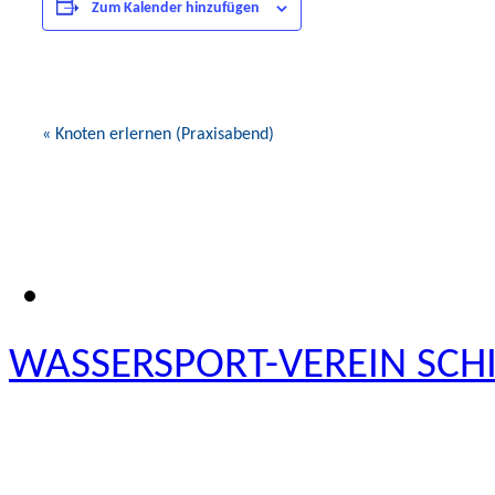
Zum Kalender hinzufügen
Veranstaltung-
«
Knoten erlernen (Praxisabend)
Navigation
WASSERSPORT-VEREIN SCHIE