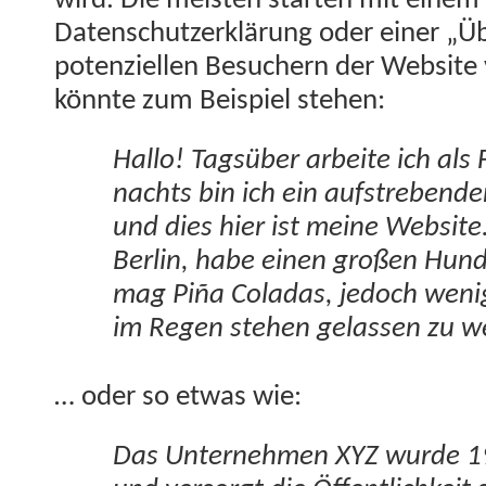
wird. Die meis­ten starten mit einem
Daten­schutzerk­lärung oder ein­er „Ü
poten­ziellen Besuch­ern der Web­site
kön­nte zum Beispiel stehen:
Hal­lo! Tagsüber arbeite ich als F
nachts bin ich ein auf­streben­der
und dies hier ist meine Web­site.
Berlin, habe einen großen Hun
mag Piña Coladas, jedoch weni
im Regen ste­hen gelassen zu w
… oder so etwas wie:
Das Unternehmen XYZ wurde 19