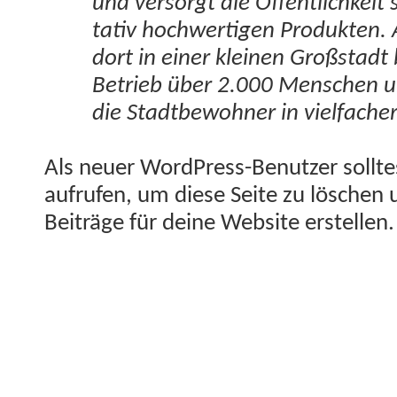
und ver­sorgt die Öffentlichkeit s
ta­tiv hochw­er­ti­gen Pro­duk­ten
dort in ein­er kleinen Großs­tadt
Betrieb über 2.000 Men­schen un
die Stadt­be­wohn­er in vielfach­e
Als neuer Word­Press-Benutzer soll­t
aufrufen, um diese Seite zu löschen 
Beiträge für deine Web­site erstellen.