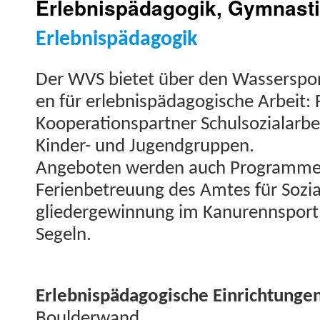
Erlebnispädagogik, Gymnasti
Erleb­nis­päd­a­gogik
Der WVS bietet über den Wasser­sport
en für erleb­nis­päd­a­gogis­che Arbeit:
Koop­er­a­tionspart­ner Schul­sozialar­be
Kinder- und Jugend­grup­pen.
Ange­boten wer­den auch Pro­gramme
Ferien­be­treu­ung des Amtes für Sozi
gliedergewin­nung im Kanurennsport,
Segeln.
Erleb­nis­päd­a­gogis­che Ein­rich­tun­
Boul­der­wand