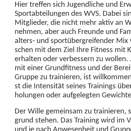
Hier tre­f­fen sich Jugendliche und Er
Sportabteilun­gen des WVS. Dabei si
Mit­glieder, die nicht mehr aktiv an W
nehmen, aber auch Fre­unde und Fam­i­l
alters- und sportüber­greifend­er Mi
schen mit dem Ziel Ihre Fit­ness mit Kr
erhal­ten oder verbessern zu wollen. 
mit ein­er Grund­fit­ness und der Bere­i
Gruppe zu trainieren, ist willkom­me
st die Inten­sität seines Train­ings ü
hol­un­gen oder aufgelegten Gewicht
Der Wille gemein­sam zu trainieren, s
grund ste­hen. Das Train­ing wird im
und je nach Anwe­sen­heit und Grup­pe