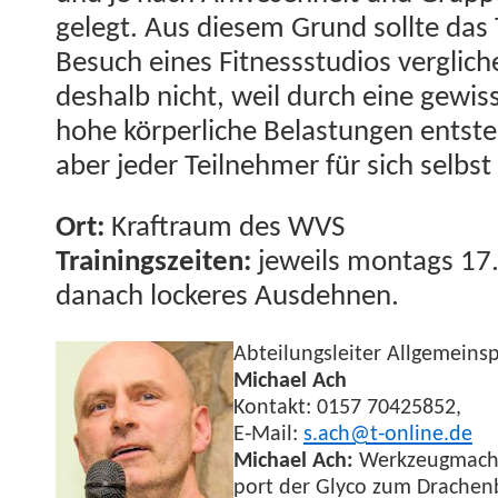
gelegt. Aus diesem Grund sollte das 
Besuch eines Fit­nessstu­dios ver­glic
deshalb nicht, weil durch eine gewis
hohe kör­per­liche Belas­tun­gen entst
aber jed­er Teil­nehmer für sich selb­s
Ort:
Kraftraum des WVS
Train­ingszeit­en:
jew­eils mon­tags 17.
danach lock­eres Ausdehnen.
Abteilungsleit­er All­ge­mein­s
Michael Ach
Kon­takt: 0157 70425852,
E‑Mail:
s.ach@t‑online.de
Michael Ach:
Werkzeug­mach­e
port der Gly­co zum Drachen­b