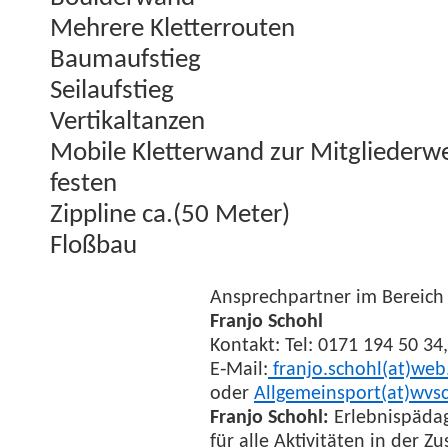
Mehrere Klet­ter­routen
Bau­mauf­stieg
Seilauf­stieg
Ver­tikaltanzen
Mobile Klet­ter­wand zur Mit­glieder­we
festen
Zip­pline ca.(50 Meter)
Floßbau
Ansprech­part­ner im Bere­ich E
Fran­jo Schohl
Kon­takt: Tel: 0171 194 50 34,
E‑Mail:
franjo.schohl(at)web
oder
Allgemeinsport(at)wvsc
Fran­jo Schohl:
Erleb­nis­päd­a
für alle Aktiv­itäten in der Z