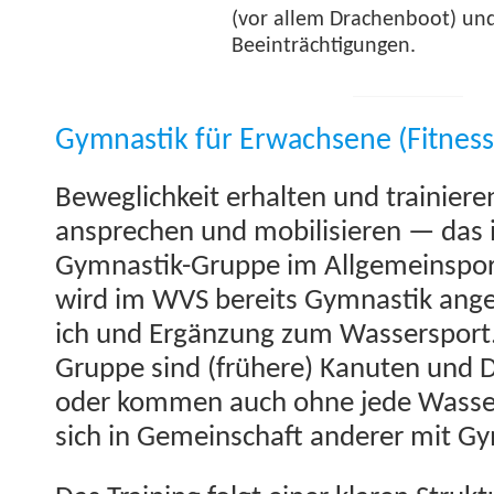
(vor allem Drachen­boot) un
Beeinträchtigungen.
Gymnastik für Erwachsene (Fitnes
Beweglichkeit erhal­ten und trainiere
ansprechen und mobil­isieren — das 
Gym­nas­tik-Gruppe im All­ge­mein­sp
wird im WVS bere­its Gym­nas­tik ange
ich und Ergänzung zum Wasser­sport. 
Gruppe sind (frühere) Kanuten und D
oder kom­men auch ohne jede Wasser­
sich in Gemein­schaft ander­er mit Gym