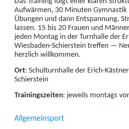
Das Train­ing fol­gt ein­er klaren Struk
Aufwär­men, 30 Minuten Gym­nas­tik 
Übun­gen und dann Entspan­nung, Stre
lassen. 15 bis 20 Frauen und Män­ner 
jeden Mon­tag in der Turn­halle der Er
Wies­baden-Schier­stein tre­f­fen — 
her­zlich willkommen.
Ort
: Schul­turn­halle der Erich-Käst­
Schierstein
Train­ingszeit­en
: jew­eils mon­tags v
Allgemeinsport