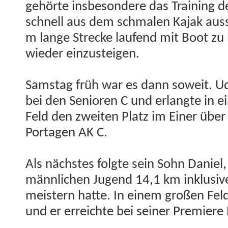
gehörte ins­beson­dere das Train­ing de
schnell aus dem schmalen Kajak auss
m lange Strecke laufend mit Boot zu
wieder einzusteigen.
Sam­stag früh war es dann soweit. Ud
bei den Senioren C und erlangte in e
Feld den zweit­en Platz im Ein­er übe
Porta­gen AK C.
Als näch­stes fol­gte sein Sohn Daniel,
männlichen Jugend 14,1 km inklu­sive
meis­tern hat­te. In einem großen Fel
und er erre­ichte bei sein­er Pre­mier