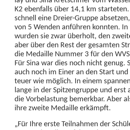
lay und Sina Kretschmer vom Wass­er 
K2 eben­falls über 14,1 km starteten.
schnell eine Dreier-Gruppe abset­zen, 
von 5 Wen­den anführen kon­nten. In
wur­den sie zwar über­holt, den zweit­
aber über den Rest der gesamten Stre
die Medaille Num­mer 3 für den WVS 
Für Sina war dies noch nicht genug. S
auch noch im Ein­er an den Start und 
teuer wie möglich. In einem span­nen
lange in der Spitzen­gruppe und ers
die Vor­be­las­tung bemerk­bar. Aber al
ihre zweite Medaille erkämpft.
„Für Ihre erste Teil­nah­men der Schü