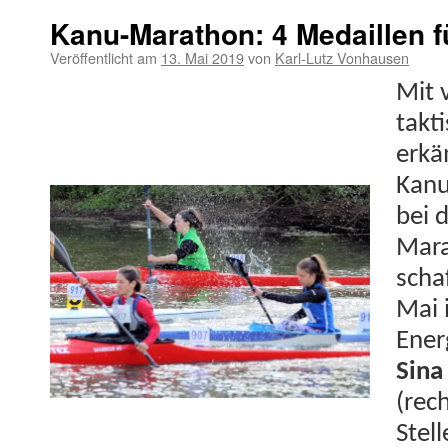
Kanu-Marathon: 4 Medaillen 
Veröffentlicht am
13. Mai 2019
von
Karl-Lutz Vonhausen
Mit 
tak­
erkä
Kanu
bei 
Mara
scha
Mai 
Ener­
Sina
(rech
Stell