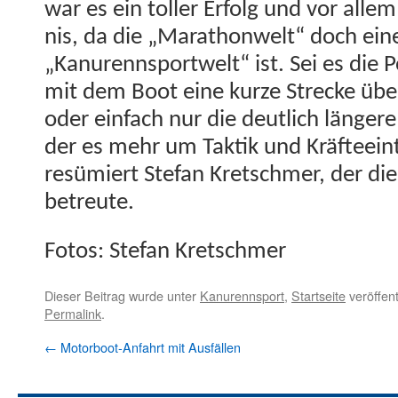
war es ein toller Erfolg und vor allem
nis, da die „Marathon­welt“ doch ein
„Kanurennsportwelt“ ist. Sei es die 
mit dem Boot eine kurze Strecke übe
oder ein­fach nur die deut­lich län­ger
der es mehr um Tak­tik und Kräf­teein­
resümiert Ste­fan Kretschmer, der die
betreute.
Fotos: Ste­fan Kretschmer
Dieser Beitrag wurde unter
Kanurennsport
,
Startseite
veröffent
Permalink
.
←
Motorboot-Anfahrt mit Ausfällen