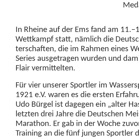
Meda
In Rheine auf der Ems fand am 11.–12
Wet­tkampf statt, näm­lich die Deut
ter­schaften, die im Rah­men eines W
Series aus­ge­tra­gen wur­den und dami
Flair vermittelten.
Für vier unser­er Sportler im Wasser­sp
1921 e.V. waren es die ersten Erfah
Udo Bürgel ist dage­gen ein „alter H
let­zten drei Jahre die Deutschen Meis
Marathon. Er gab in der Woche zuvor
Train­ing an die fünf jun­gen Sportler