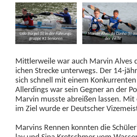
Udo Bürgel (li) in der Führungs­
Mar­vin Alves da Cun­ha (li) au
gruppe K1 Senioren
der Welle
Mit­tler­weile war auch Mar­vin Alves 
ichen Strecke unter­wegs. Der 14-jähr
sich schnell mit einem Konkur­renten
Allerd­ings war sein Geg­n­er an der 
Mar­vin musste abreißen lassen. Mit 
im Ziel wurde er Deutsch­er Vize­meis­
Mar­vins Ren­nen kon­nten die Schü­leri