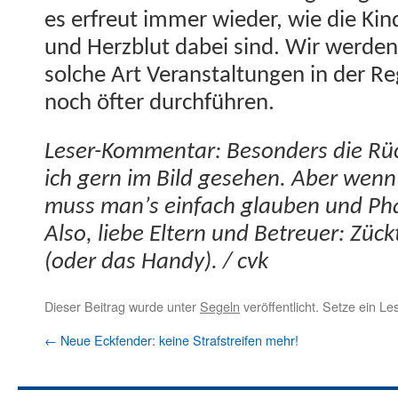
es erfreut immer wieder, wie die Kin
und Herzblut dabei sind. Wir wer­den i
solche Art Ver­anstal­tun­gen in der R
noch öfter durchführen.
Leser-Kom­men­tar: Beson­ders die Rü
ich gern im Bild gese­hen. Aber wenn
muss man’s ein­fach glauben und Ph
Also, liebe Eltern und Betreuer: Zückt
(oder das Handy). / cvk
Dieser Beitrag wurde unter
Segeln
veröffentlicht. Setze ein L
←
Neue Eckfender: keine Strafstreifen mehr!