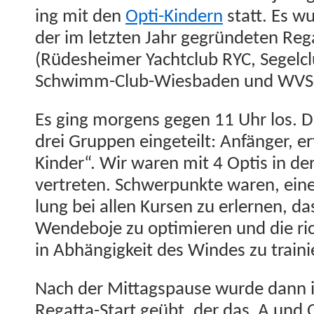
ing mit den
Opti-Kindern
statt. Es wu
der im let­zten Jahr gegrün­de­ten Reg
(Rüdesheimer Yacht­club RYC, Segel­c
Schwimm-Club-Wies­baden und WVS
Es ging mor­gens gegen 11 Uhr los. D
drei Grup­pen eingeteilt: Anfänger, e
Kinder“. Wir waren mit 4 Optis in de
vertreten. Schw­er­punk­te waren, eine
lung bei allen Kursen zu erler­nen, 
Wen­de­bo­je zu opti­mieren und die ri
in Abhängigkeit des Windes zu train
Nach der Mit­tagspause wurde dann
Regat­ta-Start geübt, der das A und O