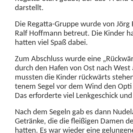
darstellt.
Die Regat­ta-Gruppe wurde von Jörg F
Ralf Hoff­mann betreut. Die Kinder ha
hat­ten viel Spaß dabei.
Zum Abschluss wurde eine „Rück­wärt
durch den Hafen von Ost nach West a
mussten die Kinder rück­wärts ste­hen
tenem Segel vor dem Wind den Opti 
Das erforderte viel Lenkgeschick und
Nach dem Segeln gab es dann Nude­la
Getränke, die die fleißi­gen Damen des
hat­ten. Es war wieder eine gelun­gen