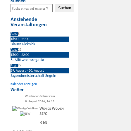
Suchen
Suchen
Anstehende
Veranstaltungen
Aug.
8
18:00
-
21:00
Blaues Picknick
Aug.
26
18:00
-
22:00
5. Mittwochsregatta
Aug.
29
29. August
-
30. August
Jugendmeisterschaft Segeln
Kalender anzeigen
Wetter
Wiesbaden-Schierstein
8. August 2026, 16:13
Wenige Wolken
31°C
0 bft