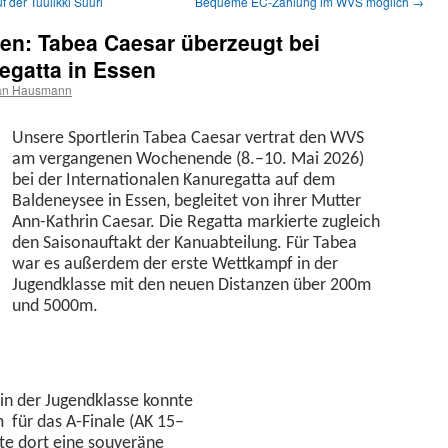
 der Tuulikki Suuri
Bequeme EC-Zahlung im WVS möglich
→
en: Tabea Caesar überzeugt bei
regatta in Essen
fan Hausmann
Unsere Sport­lerin Tabea Cae­sar ver­trat den WVS
am ver­gan­genen Woch­enende (8.–10. Mai 2026)
bei der Inter­na­tionalen Kanure­gat­ta auf dem
Baldeney­see in Essen, begleit­et von ihrer Mut­ter
Ann-Kathrin Cae­sar. Die Regat­ta markierte zugle­ich
den Saisonauf­takt der Kanu­abteilung. Für Tabea
war es außer­dem der erste Wet­tkampf in der
Jugend­klasse mit den neuen Dis­tanzen über 200m
und 5000m.
in der Jugend­klasse kon­nte
 für das A‑Finale (AK 15–
igte dort eine sou­veräne