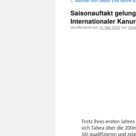
←
Manöver-Törn Ostsee: Eine Woche auf
Inhalt
Saisonauftakt gelung
springen
Internationaler Kanu
Veröffentlicht am
10. Mai 2026
von
Ste
Trotz ihres ersten Jahres 
sich Tabea über die 200m
16) qual­i­fizieren und ze