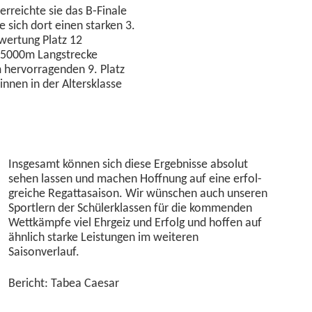
erre­ichte sie das B‑Finale
 sich dort einen starken 3.
wer­tung Platz 12
 5000m Langstrecke
er­vor­ra­gen­den 9. Platz
in­nen in der Alter­sklasse
Ins­ge­samt kön­nen sich diese Ergeb­nisse abso­lut
sehen lassen und machen Hoff­nung auf eine erfol­
gre­iche Regat­ta­sai­son. Wir wün­schen auch unseren
Sportlern der Schülerk­lassen für die kom­menden
Wet­tkämpfe viel Ehrgeiz und Erfolg und hof­fen auf
ähn­lich starke Leis­tun­gen im weit­eren
Saisonverlauf.
Bericht: Tabea Caesar