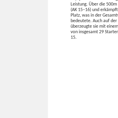
Leis­tung. Über die 500m 
(AK 15–16) und erkämpfte
Platz, was in der Gesamt
bedeutete. Auch auf der
überzeugte sie mit einem h
von ins­ge­samt 29 Star­ter
15.