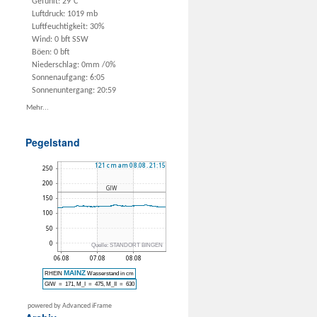
Gefühlt: 29°C
Luftdruck: 1019 mb
Luftfeuchtigkeit: 30%
Wind: 0 bft SSW
Böen: 0 bft
Niederschlag:
0mm
/
0%
Sonnenaufgang: 6:05
Sonnenuntergang: 20:59
Mehr...
Pegelstand
powered by Advanced iFrame