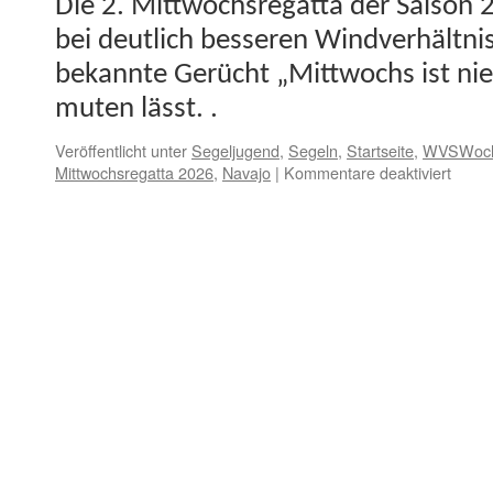
Die 2. Mittwochsre­gat­ta der Sai­so
bei deut­lich besseren Wind­ver­hält­nis
bekan­nte Gerücht „Mittwochs ist ni
muten lässt. .
Veröffentlicht unter
Segeljugend
,
Segeln
,
Startseite
,
WVSWoc
für
Mittwochsregatta 2026
,
Navajo
|
Kommentare deaktiviert
Mittw
ist
doch
Wind
—
Verei
Navaj
gewin
zweit
Mittw
2026