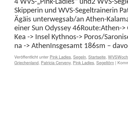
4 WVS-„Pink-Ladies“ und2 WVS-Seg­­le
Skip­perin und WVS-Segel­­train­er­in Pa
Ägäis unter­wegsab/an Athen-Kala­­ma
ein­er Sun Odyssey 46Route:Athen-> 
Kea -> Insel Kyth­nos-> Poros/Saronis
na -> AthenIns­ge­samt 186sm – dav
Veröffentlicht unter
Pink Ladies
,
Segeln
,
Startseite
,
WVSWoch
Griechenland
,
Patricia Cerveny
,
Pink Ladies
,
Segeltörn
|
Komme