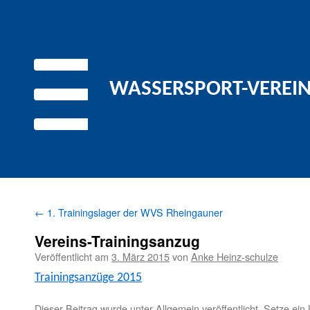
WASSERSPORT-VEREIN 
←
1. Trainingslager der WVS Rheingauner
Vereins-Trainingsanzug
Veröffentlicht am
3. März 2015
von
Anke Heinz-schulze
Train­ingsanzüge 2015
Dieser Beitrag wurde unter
Allgemein
veröffentlicht. Setze ei