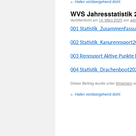
←
Hafen vorübergehend dicht
Inhalt
WVS Jahresstatistik 
springen
Veröffentlicht am
14. März 2025
von
ad
001 Statistik_Zusammenfass
002 Statistik_Kanurennsport
003 Rennsport Aktive Punk­te
004 Statistik_Drachenboot20
Dieser Beitrag wurde unter
Allgemein
ve
←
Hafen vorübergehend dicht