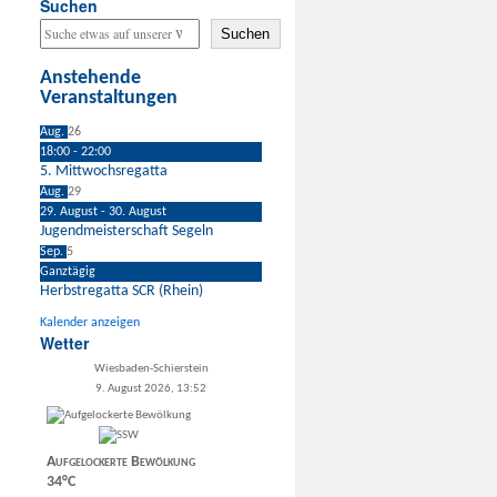
Suchen
Suchen
Anstehende
Veranstaltungen
Aug.
26
18:00
-
22:00
5. Mittwochsregatta
Aug.
29
29. August
-
30. August
Jugendmeisterschaft Segeln
Sep.
5
Ganztägig
Herbstregatta SCR (Rhein)
Kalender anzeigen
Wetter
Wiesbaden-Schierstein
9. August 2026, 13:52
Aufgelockerte Bewölkung
34°C