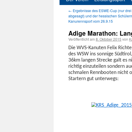
←
Ergebnisse des ESWE-Cup (nur drei
Inhalt
abgesagt) und der hessischen Schülerm
Kanurennsport vom 26.9.15
springen
Adige Marathon: Lan
Veröffentlicht am
8. Oktober 2015
von
K
Die WVS-Kanuten Felix Richter
des WSW ins son­nige Südtiro
36km lan­gen Strecke galt es n
richtig einzuteilen son­dern 
schmalen Renn­booten nicht o
Startern gut unterwegs: