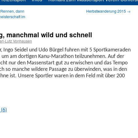
 Rennen, dann
Herbstwanderung 2015
→
eisterschaft im
g, manchmal wild und schnell
arl-Lutz Vonhausen
, Ingo Sei­del und Udo Bürgel fuhren mit 5 Sportkam­er­aden
l, um am dor­ti­gen Kanu-Marathon teilzunehmen. Auf der
icht nur den Massen­start gut zu erwis­chen und das Tem­po
auch so manche wildere Pas­sage zu über­winden, was in den
hne ist. Unsere Sportler waren in dem Feld mit über 200