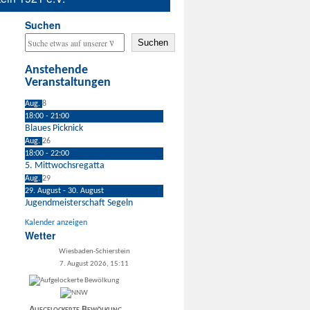
Suchen
Suchen
Anstehende
Veranstaltungen
Aug.
8
18:00
-
21:00
Blaues Picknick
Aug.
26
18:00
-
22:00
5. Mittwochsregatta
Aug.
29
29. August
-
30. August
Jugendmeisterschaft Segeln
Kalender anzeigen
Wetter
Wiesbaden-Schierstein
7. August 2026, 15:11
Aufgelockerte Bewölkung