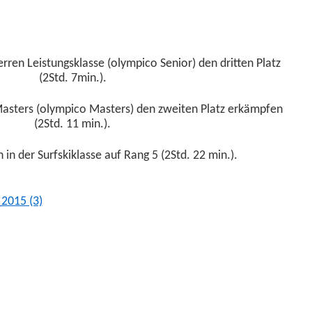
er­ren Leis­tungsklasse (olympi­co Senior) den drit­ten Platz
(2Std. 7min.).
as­ters (olympi­co Mas­ters) den zweit­en Platz erkämpfen
(2Std. 11 min.).
h in der Surf­skik­lasse auf Rang 5 (2Std. 22 min.).