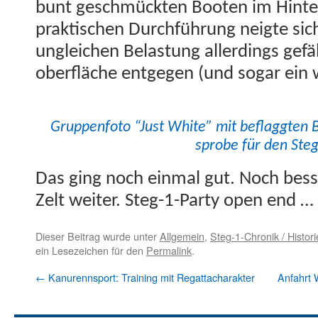
bunt geschmück­ten Booten im Hin­ter
prak­tis­chen Durch­führung neigte si
ungle­ichen Belas­tung allerd­ings gef
ober­fläche ent­ge­gen (und sog­ar ei
Grup­pen­fo­to “Just White” mit beflag­gten
sprobe für den Steg
Das ging noch ein­mal gut. Noch bess
Zelt weit­er. Steg-1-Par­ty open end …
Dieser Beitrag wurde unter
Allgemein
,
Steg-1-Chronik / Histori
ein Lesezeichen für den
Permalink
.
←
Kanurennsport: Training mit Regattacharakter
Anfahrt 