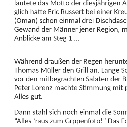
lautete das Mot­to der diesjähri­gen A
glich hat­te Eric Russert bei ein­er Kr
(Oman) schon ein­mal drei Dis­chdasch
Gewand der Män­ner jen­er Region, mit
Anblicke am Steg 1 …
Während draußen der Regen herun­te
Thomas Müller den Grill an. Lange 
vor den mit­be­gracht­en Salat­en der 
Peter Lorenz machte Stim­mung mit p
Alles gut.
Dann stahl sich noch ein­mal die Son
“Alles ‘raus zum Grp­pen­fo­to!” Das 