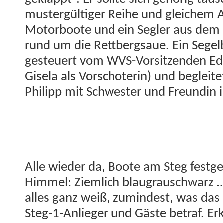
mustergültiger Rei­he und gle­ichem
Motor­boote und ein Segler aus dem S
rund um die Ret­tbergsaue. Ein Segel
ges­teuert vom WVS-Vor­sitzen­den Ed
Gisela als Vorschoterin) und begleit
Philipp mit Schwest­er und Fre­undin i
Alle wieder da, Boote am Steg fest­g
Him­mel: Ziem­lich blau­grauschwarz …
alles ganz weiß, zumin­d­est, was das 
Steg-1-Anlieger und Gäste betraf. Erk