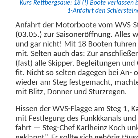
Kurs Ret­tbergsaue: 18 (!) Boote ver­lassen be
1-Anfahrt den Schier­stein
Anfahrt der Motor­boote vom WVS-S
(03.05.) zur Saison­eröff­nung. Alles
und gar nicht! Mit 18 Booten fuhren 
mit. Sel­ten auch das: Zur anschließe
(fast) alle Skip­per, Begleitun­gen u
fit. Nicht so sel­ten dage­gen bei An
wieder am Steg fest­gemacht, macht
mit Blitz, Don­ner und Sturzregen.
Hissen der WVS-Flagge am Steg 1, Ka
mit Fes­tle­gung des Funkkkanals und 
fahrt — Steg-Chef Karl­heinz Koch unk
geklappt”. Er sollte sich gehörig täus