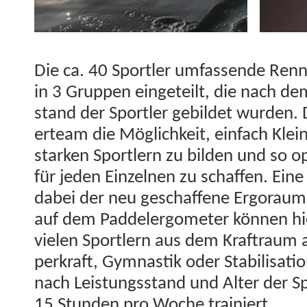
Die ca. 40 Sportler umfassende Ren­n
in 3 Grup­pen eingeteilt, die nach de
stand der Sportler gebildet wur­den.
erteam die Möglichkeit, ein­fach Kle­in
starken Sportlern zu bilden und so op
für jeden Einzel­nen zu schaf­fen. Eine 
dabei der neu geschaf­fene Ergo­raum
auf dem Pad­del­er­gome­ter kön­nen hie
vie­len Sportlern aus dem Kraftraum 
perkraft, Gym­nas­tik oder Sta­bil­i­sa­ti
nach Leis­tungs­stand und Alter der S
15 Stun­den pro Woche trainiert.