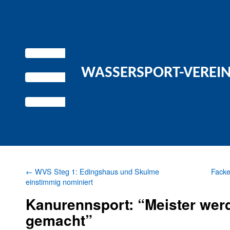
WASSERSPORT-VEREIN 
←
WVS Steg 1: Edingshaus und Skulme
Facke
einstimmig nominiert
Kanurennsport: “Meister wer
gemacht”