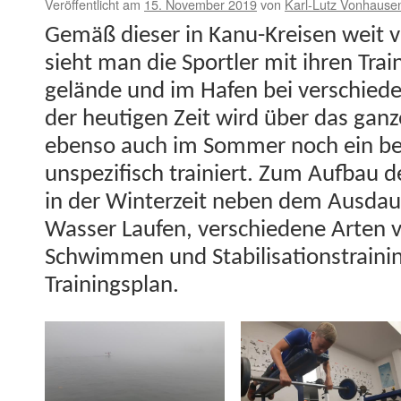
Veröffentlicht am
15. November 2019
von
Karl-Lutz Vonhause
Gemäß dieser in Kanu-Kreisen weit ver
sieht man die Sportler mit ihren Train
gelände und im Hafen bei ver­schieden
der heuti­gen Zeit wird über das ganz
eben­so auch im Som­mer noch ein bet
unspez­i­fisch trainiert. Zum Auf­bau d
in der Win­terzeit neben dem Aus­daue
Wass­er Laufen, ver­schiedene Arten vo
Schwim­men und Sta­bil­i­sa­tion­strain
Trainingsplan.