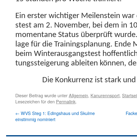
Ein erster wichtiger Meilen­stein war 
stest am 2. Novem­ber, bei dem in 10 
momen­tane Sta­tus über­prüft wurde.
lage für die Train­ings­pla­nung. End
beim Win­ter­aus­gang­stest hof­fentlich
tungssteigerung ableit­en kön­nen, den
Die Konkur­renz ist stark und 
Dieser Beitrag wurde unter
Allgemein
,
Kanurennsport
,
Startsei
Lesezeichen für den
Permalink
.
←
WVS Steg 1: Edingshaus und Skulme
Facke
einstimmig nominiert