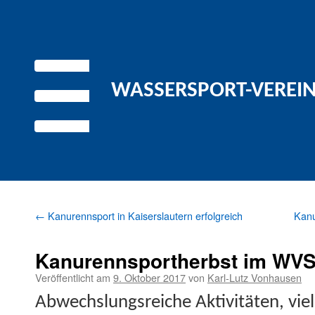
WASSERSPORT-VEREIN 
←
Kanurennsport in Kaiserslautern erfolgreich
Kanu
Kanurennsportherbst im WV
Veröffentlicht am
9. Oktober 2017
von
Karl-Lutz Vonhausen
Abwech­slungsre­iche Aktiv­itäten, vie