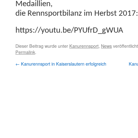
Medaillien,
die Rennsport­bi­lanz im Herb­st 2017:
https://youtu.be/PYUfrD_gWUA
Dieser Beitrag wurde unter
Kanurennsport
,
News
veröffentlich
Permalink
.
←
Kanurennsport in Kaiserslautern erfolgreich
Kanu