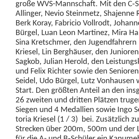
große WVS-Mannschaft. Mit den C‑Sc
Allinger, Nevio Stein­metz, Sha­jenne
Berk Koray, Fabri­cio Voll­rodt, Johann
Bürgel, Luan Leon Mar­tinez, Mira Ha
Sina Kretschmer, den Jugend­fahrern Mo
Kriesel, Lin Berghäuser, den Junioren
Sagkob, Julian Herold, den Leis­tungs
und Felix Richter sowie den Senioren
Sei­del, Udo Bürgel, Lutz Von­hausen
Start. Den größten Anteil an den ins
26 zweit­en und drit­ten Plätzen tru­g
Siegen und 4 Medal­lien sowie Ingo Sei
to­ria Kriesel (1 / 3) bei. Zusät­zlich z
Streck­en über 200m, 500m und der 
für die A- und B‑Schüler ein Kanu­meh