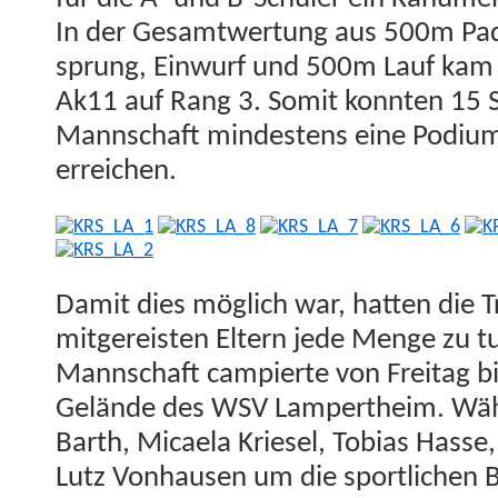
In der Gesamtwer­tung aus 500m Pad
sprung, Ein­wurf und 500m Lauf kam
Ak11 auf Rang 3. Somit kon­nten 15 
Mannschaft min­destens eine Podi­um­
erreichen.
Damit dies möglich war, hat­ten die T
mit­gereis­ten Eltern jede Menge zu t
Mannschaft campierte von Fre­itag b
Gelände des WSV Lam­pertheim. Währe
Barth, Micaela Kriesel, Tobias Has­s
Lutz Von­hausen um die sportlichen