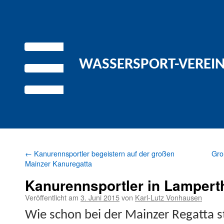
WASSERSPORT-VEREIN 
←
Kanurennsportler begeistern auf der großen
Gro
Mainzer Kanuregatta
Kanurennsportler in Lamperth
Veröffentlicht am
3. Juni 2015
von
Karl-Lutz Vonhausen
Wie schon bei der Mainz­er Regat­ta s