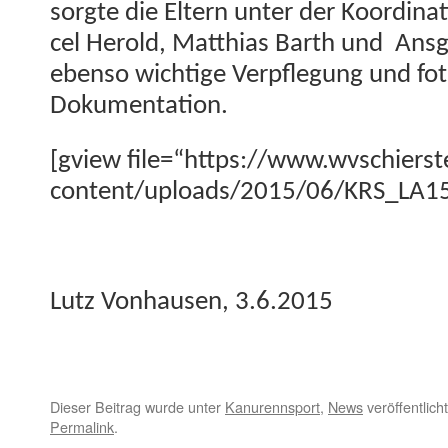
sorgte die Eltern unter der Koor­di­n
cel Herold, Matthias Barth und Ans­ga
eben­so wichtige Verpfle­gung und fot
Dokumentation.
[gview file=“https://www.wvschierst
content/uploads/2015/06/KRS_LA15
Lutz Von­hausen, 3.6.2015
Dieser Beitrag wurde unter
Kanurennsport
,
News
veröffentlich
Permalink
.