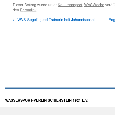
Dieser Beitrag wurde unter
Kanurennsport
,
WVSWoche
veröff
den
Permalink
.
←
WVS-Segeljugend-Trainerin holt Johannispokal
Edg
WASSERSPORT-VEREIN SCHIERSTEIN 1921 E.V.