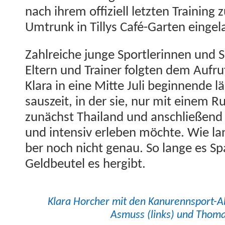
nach ihrem offiziell let­zten Train­ing
Umtrunk in Tillys Café-Garten einge
Zahlre­iche junge Sport­lerin­nen und
Eltern und Train­er fol­gten dem Aufru
Klara in eine Mitte Juli begin­nende lä
sauszeit, in der sie, nur mit einem Ruc
zunächst Thai­land und anschließend 
und inten­siv erleben möchte. Wie la
ber noch nicht genau. So lange es S
Geld­beu­tel es hergibt.
Klara Horcher mit den Kanurennsport-Abt
Asmuss (links) und Thoma