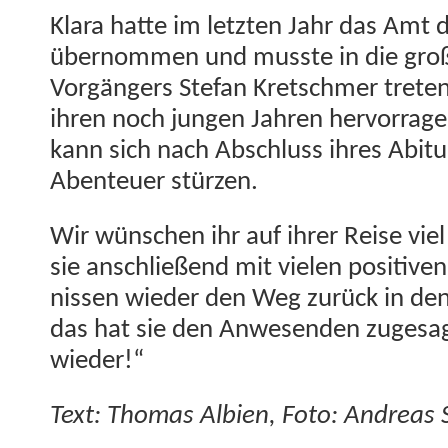
Klara hat­te im let­zten Jahr das Amt d
über­nom­men und musste in die gro
Vorgängers Ste­fan Kretschmer treten
ihren noch jun­gen Jahren her­vor­ra­g
kann sich nach Abschluss ihres Abitu
Aben­teuer stürzen.
Wir wün­schen ihr auf ihrer Reise vie
sie anschließend mit vie­len pos­i­tiv­e
nis­sen wieder den Weg zurück in de
das hat sie den Anwe­senden zuge­sa
wieder!“
Text: Thomas Albi­en, Foto: Andreas 