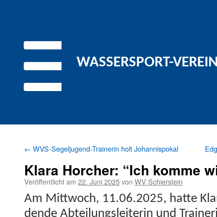
WASSERSPORT-VEREIN 
←
WVS-Segeljugend-Trainerin holt Johannispokal
Edg
Klara Horcher: “Ich komme w
Veröffentlicht am
22. Juni 2025
von
WV Schierstein
Am Mittwoch, 11.06.2025, hat­te Klar
dende Abteilungslei­t­erin und Traine