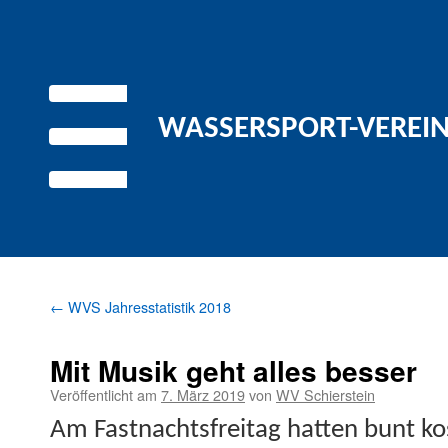
WASSERSPORT-VEREIN 
←
WVS Jahresstatistik 2018
Mit Musik geht alles besser
Veröffentlicht am
7. März 2019
von
WV Schierstein
Am Fast­nachts­fre­itag hat­ten bunt k