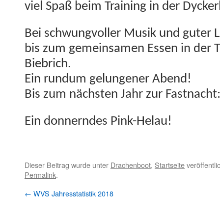
viel Spaß beim Train­ing in der Dycke
Bei schwungvoller Musik und guter La
bis zum gemein­samen Essen in der Tav­
Biebrich.
Ein run­dum gelun­gener Abend!
Bis zum näch­sten Jahr zur Fastnacht
Ein don­nern­des Pink-Helau!
Dieser Beitrag wurde unter
Drachenboot
,
Startseite
veröffentli
Permalink
.
←
WVS Jahresstatistik 2018