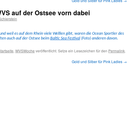
Gold und Silber für Pink Ladies
→
VS auf der Ostsee vorn dabei
chierstein
 und weil es auf dem Rhein viele Welllen gibt, waren die Ocean Sportler des
­ten auch auf der Ost­see beim
Baltic Sea Fes­ti­val
(Foto) anderen davon.
tartseite
,
WVSWoche
veröffentlicht. Setze ein Lesezeichen für den
Permalink
.
Gold und Silber für Pink Ladies
→