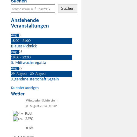
Suchen
Suchen
Anstehende
Veranstaltungen
Aug.
8
18:00
-
21:00
Blaues Picknick
Aug.
26
18:00
-
22:00
5. Mittwochsregatta
Aug.
29
29. August
-
30. August
Jugendmeisterschaft Segeln
Kalender anzeigen
Wetter
Wiesbaden-Schierstein
8. August 2026, 10:42
Klar
23°C
0 bft