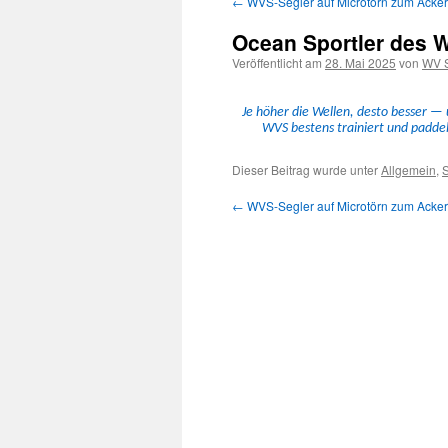
←
WVS-Segler auf Microtörn zum Acker
Inhalt
Ocean Sportler des W
springen
Veröffentlicht am
28. Mai 2025
von
WV S
Je höher die Wellen, desto bess­er —
WVS bestens trainiert und pad­del
Dieser Beitrag wurde unter
Allgemein
,
S
←
WVS-Segler auf Microtörn zum Acker