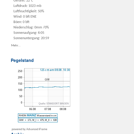
Gefühlt: 22°C
Luftdruck: 1023 mb
Luftfeuchtigkeit: 50%
Wind: 0 bft ENE
Böen: 0 bft
Niederschlag:
0mm
/
0%
Sonnenaufgang: 6:05
Sonnenuntergang: 20:59
Mehr...
Pegelstand
powered by Advanced iFrame