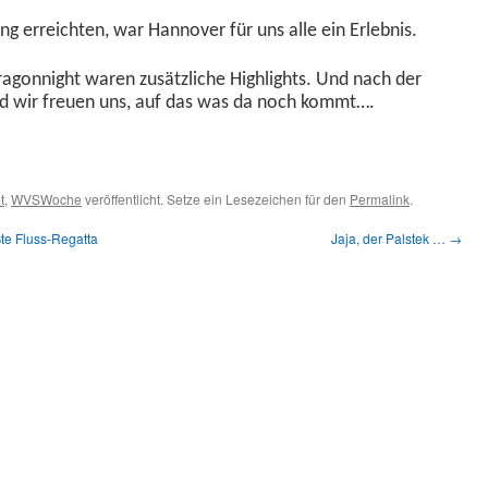
 erre­icht­en, war Han­nover für uns alle ein Erlebnis.
ag­onnight waren zusät­zliche High­lights. Und nach der
 und wir freuen uns, auf das was da noch kommt….
t
,
WVSWoche
veröffentlicht. Setze ein Lesezeichen für den
Permalink
.
e Fluss-Regatta
Jaja, der Palstek …
→