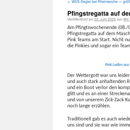
←
WVS-Segler bei Rheinwoche — größt
Inhalt
Pfingstregatta auf d
springen
Veröffentlicht am
22. Juni 2025
von
WV 
Am Pfin­gtswoch­enende (08./09
Pfin­gstre­gat­ta auf dem Ma
Pink Teams am Start. Nicht n
die Pinkies und sog­ar ein Tea
Pink Ladies aus 
Der Wet­ter­gott war uns lei­
und auch stark anhal­tenden Re
und ein Boot ver­lor den kom­p
glitt und es an ein­er Streck­e
und von unserem Zick-Zack Kurs 
noch lange erzählen.
Tra­di­tionell gab es auch wiede
uns sind und sie war wie imm