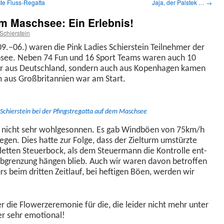
e Fluss-Regatta
Jaja, der Palstek …
→
em Maschsee: Ein Erlebnis!
Schierstein
.–06.) waren die Pink Ladies Schier­stein Teil­nehmer der
schsee. Neben 74 Fun und 16 Sport Teams waren auch 10
ur aus Deutsch­land, son­dern auch aus Kopen­hagen kamen
m aus Großbri­tan­nien war am Start.
Schier­stein bei der Pfin­gstre­gat­ta auf dem Maschsee
der nicht sehr wohlgeson­nen. Es gab Wind­böen von 75km/h
gen. Dies hat­te zur Folge, dass der Ziel­turm umstürzte
let­ten Steuer­bock, als dem Steuer­mann die Kon­trolle ent­
n­ab­gren­zung hän­gen blieb. Auch wir waren davon betrof­fen
beim drit­ten Zeit­lauf, bei hefti­gen Böen, wer­den wir
r die Flow­erz­er­e­monie für die, die lei­der nicht mehr unter
er sehr emotional!