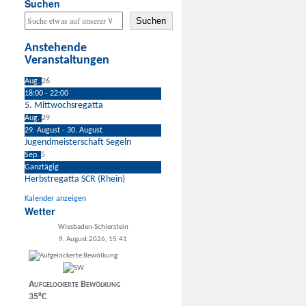
Suchen
Suchen
Anstehende
Veranstaltungen
Aug.
26
18:00
-
22:00
5. Mittwochsregatta
Aug.
29
29. August
-
30. August
Jugendmeisterschaft Segeln
Sep.
5
Ganztägig
Herbstregatta SCR (Rhein)
Kalender anzeigen
Wetter
Wiesbaden-Schierstein
9. August 2026, 15:41
Aufgelockerte Bewölkung
35°C