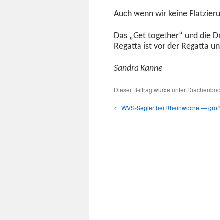
Auch wenn wir keine Platzierung
Das „Get togeth­er“ und die Dr
Regat­ta ist vor der Regat­ta
San­dra Kanne
Dieser Beitrag wurde unter
Drachenboo
←
WVS-Segler bei Rheinwoche — größt