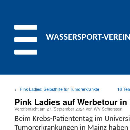
WASSERSPORT-VEREIN 
←
Pink-Ladies: Selbsthilfe für Tumorerkrankte
16 Te
Pink Ladies auf Werbetour in
Veröffentlicht am
27. September 2024
von
WV Schierstein
Beim Krebs-Patien­tentag im Uni­ver­s
Tumor­erkrankun­gen in Mainz haben 