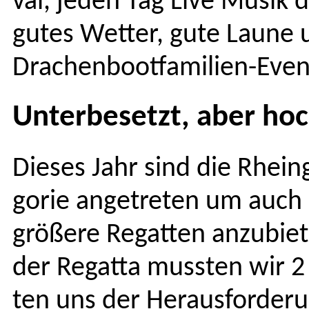
val, jeden Tag Live Musik di
gutes Wet­ter, gute Laune 
Drachenbootfamilien-Even
Unterbesetzt, aber ho
Dieses Jahr sind die Rhein­
gorie ange­treten um auch
größere Regat­ten anzu­bi­e
der Regat­ta mussten wir 2 A
ten uns der Her­aus­forderu