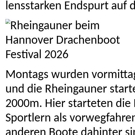
lensstarken End­spurt auf d
Mon­tags wur­den vor­mit­ta
und die Rhein­gauner start
2000m. Hier starteten die 
Sportlern als vor­weg­fahre
anderen Boote dahin­ter sin