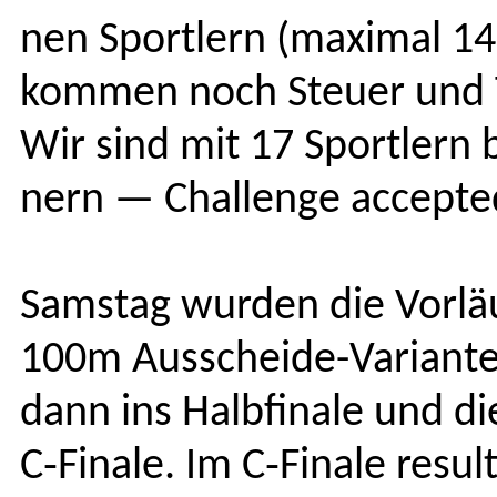
nen Sportlern (max­i­mal 14
kom­men noch Steuer und 
Wir sind mit 17 Sportlern 
nern — Chal­lenge accept­e
Sam­stag wur­den die Vor­l
100m Auss­chei­de-Vari­ant
dann ins Halb­fi­nale und di
C‑Finale. Im C‑Finale resul