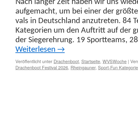
Nach langer Zeit haben wir uns wied
aufgemacht, um bei ein­er der größten
vals in Deutsch­land anzutreten. 84
Kat­e­gorien um den Auftritt auf de
der Siegerehrung. 19 Sport­teams, 2
Weit­er­lesen
→
Veröffentlicht unter
Drachenboot
,
Startseite
,
WVSWoche
|
Ver
Drachenboot Festival 2026
,
Rheingauner
,
Sport-Fun Kategorie