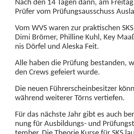
Nach den 14 Tagen dann, am Fre­itag,
Prüfer vom Prü­fungsauss­chuss Aus­
Vom WVS waren zur prak­tis­chen SKS
Dimi Brömer, Philline Kuhl, Key Maa
nis Dör­fel und Ales­ka Feit.
Alle haben die Prü­fung bestanden, wa
den Crews gefeiert wurde.
Die neuen Führerscheinbe­sitzer kön­ne
während weit­er­er Törns vertiefen.
Für das näch­ste Jahr gibt es auch ber
nung für Aus­bil­dungs- und Prü­fungs
tem­ber. Die The­o­rie Kurse für SKS lau