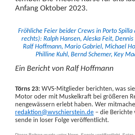
Anfang Okto­ber 2023.
Fröh­liche Feier bei­der Crews in Por­to Spilla
rechts): Ralph Hansen, Ales­ka Feit, Den­nis
Ralf Hoff­mann, Mario Gabriel, Michael Hof
Philline Kuhl, Bernd Schemer, Key Ma
Ein Bericht von Ralf Hoffmann
Törns 23:
WVS-Mit­glieder bericht­en, was si
Motor oder mit Muskelkraft bei größeren Re
nengewässern erlebt haben. Wer mit­machen
redaktion@wvschierstein.de
– die Berichte 
sende in los­er Folge veröffentlicht.
Dieser Beitrag wurde unter
News
,
Segeln
veröffentlicht. Setz