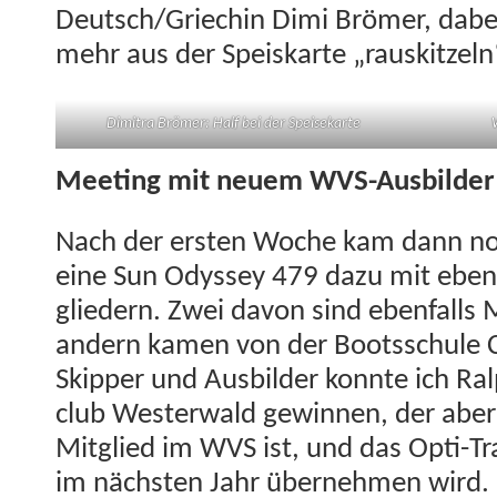
Deutsch/Griechin Dimi Brömer, dabe
mehr aus der Speiskarte „rauskitzeln
Dim­i­tra Brömer: Half bei der Speisekarte
Meet­ing mit neuem WVS-Ausbilder
Nach der ersten Woche kam dann noc
eine Sun Odyssey 479 dazu mit eben­f
gliedern. Zwei davon sind eben­falls 
andern kamen von der Bootss­chule Co
Skip­per und Aus­bilder kon­nte ich 
club West­er­wald gewin­nen, der aber 
Mit­glied im WVS ist, und das Opti-Tr
im näch­sten Jahr übernehmen wird.