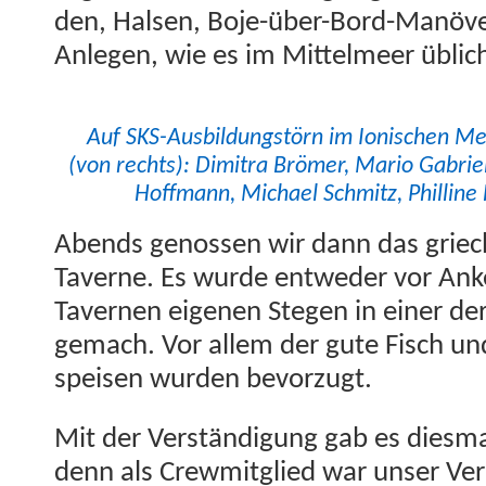
den, Halsen, Boje-über-Bord-Manöve
Anle­gen, wie es im Mit­telmeer üblich
Auf SKS-Aus­bil­dungstörn im Ion­is­chen 
(von rechts): Dim­i­tra Brömer, Mario Gabriel,
Hoff­mann, Michael Schmitz, Phillin
Abends genossen wir dann das griechi
Tav­erne. Es wurde entwed­er vor An
Tav­er­nen eige­nen Ste­gen in ein­er de
gemach. Vor allem der gute Fisch und 
speisen wur­den bevorzugt.
Mit der Ver­ständi­gung gab es dies­m
denn als Crewmit­glied war unser Vere­