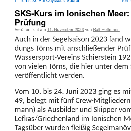
←
Törns 23: Auf Odysseus’ Spuren
Törns
SKS-Kurs im Ionischen Meer:
Prüfung
Veröffentlicht am
11. November 2023
von
Ralf Hoffmann
Auch in der Segel­sai­son 2023 fand wi
dungs Törns mit anschließen­der Prü­f
Wasser­sport-Vere­ins Schier­stein 1921
von vie­len Törns, die hier unter dem
veröf­fentlicht werden.
Vom 10. bis 24. Juni 2023 ging es mi
49, belegt mit fünf Crew-Mit­gliedern
mann) als Aus­bilder und Skip­per vo
Lefkas/Griechenland im Ion­is­chen M
Tagsüber wur­den fleißig Segel­manö