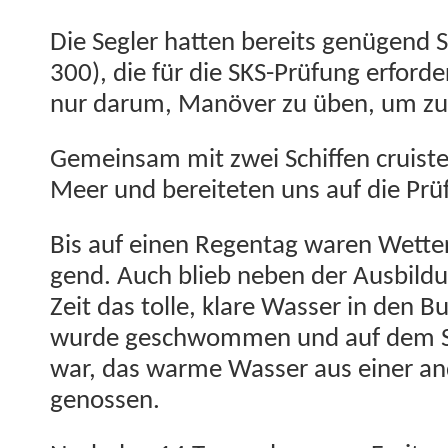
Die Segler hat­ten bere­its genü­gend
300), die für die SKS-Prü­fung erforder
nur darum, Manöver zu üben, um zur P
Gemein­sam mit zwei Schif­f­en cruis­te
Meer und bere­it­eten uns auf die Prü­
Bis auf einen Regen­tag waren Wet­ter
gend. Auch blieb neben der Aus­bil­
Zeit das tolle, klare Wass­er in den B
wurde geschwom­men und auf dem S
war, das warme Wass­er aus ein­er and
genossen.