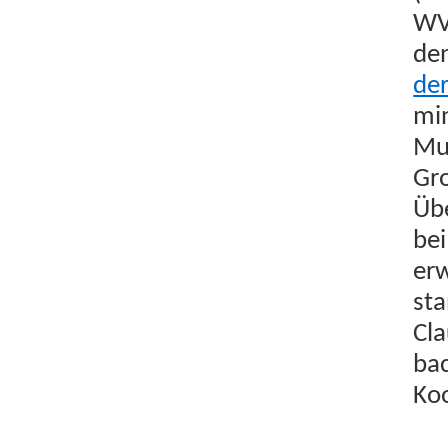
WV
de
der
mi­
Mus
Gro
Übe
bei
erw
sta
Cla
bac
Koo