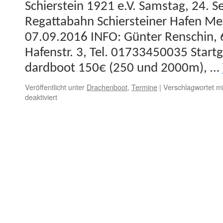
Schier­stein 1921 e.V. Sam­stag, 24. S
Regat­tabahn Schier­stein­er Hafen Me
07.09.2016 INFO: Gün­ter Ren­schin,
Hafen­str. 3, Tel. 01733450035 Start­
dard­boot 150€ (250 und 2000m), …
Veröffentlicht unter
Drachenboot
,
Termine
|
Verschlagwortet mi
für
deaktiviert
14.
WVS-
Drachenboot-
Cup
für
Fun-
und
Sportteams