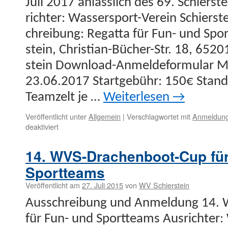
Juli 2017 anlässlich des 69. Schier­ste
richter: Wasser­s­port-Vere­in Schier­s
chrei­bung: Regat­ta für Fun- und Spo
stein, Chris­t­ian-Büch­er-Str. 18, 65
stein Down­load-Anmelde­­for­­mu­lar 
23.06.2017 Start­ge­bühr: 150€ Stan­
Teamzelt je …
Weit­er­lesen
→
Veröffentlicht unter
Allgemein
|
Verschlagwortet mit
Anmeldun
für
deaktiviert
Schiersteiner
Drachenboot-
14. WVS-Drachenboot-Cup für
Regatta
Sportteams
Veröffentlicht am
27. Juli 2015
von
WV Schierstein
Auss­chrei­bung und Anmel­dung 14.
für Fun- und Sport­teams Aus­richter: 