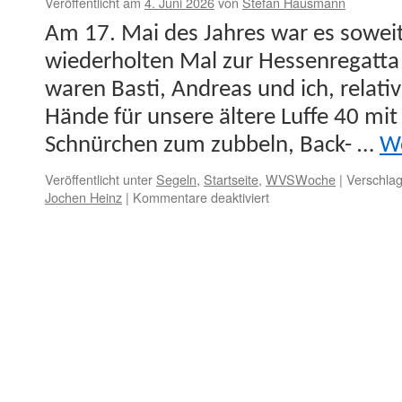
Veröffentlicht am
4. Juni 2026
von
Stefan Hausmann
Am 17. Mai des Jahres war es soweit
wieder­holten Mal zur Hes­sen­re­gat­ta
waren Basti, Andreas und ich, rel­a­ti
Hände für unsere ältere Luffe 40 mit
Schnürchen zum zubbeln, Back- …
We
Veröffentlicht unter
Segeln
,
Startseite
,
WVSWoche
|
Verschlag
für
Jochen Heinz
|
Kommentare deaktiviert
Die
33.
Hessenregatta
mit
der
io,
Startnummer
33
—
Ein
völlig