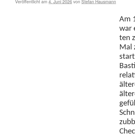
Veröffentlicht am
4. Juni 2026
von
Stefan Hausmann
Am 1
war 
ten 
Mal z
star
Bast
rel­a
älte
älter
gefü
Schn
zubb
Chec