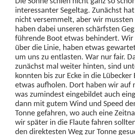
Die Sonne schien nicht ganz so schön
inter­es­san­ter Segelt­ag. Zunächst h
nicht versem­melt, aber wir mussten
haben dabei unseren schärf­sten Geg­
führende Boot etwas behin­dert. Wir 
über die Lin­ie, haben etwas gewarte
um uns zu ent­las­ten. War nur fair. 
zunächst mal weit­er hin­ten, sind u
kon­nten bis zur Ecke in die Lübeck­e
etwas auf­holen. Dort haben wir auf
was zumin­d­est einge­bildet auch eing
dann mit gutem Wind und Speed den 
Tonne gefahren, wo auch eine Zeit­nah
wir später in die Flaute fahren soll­
den direk­testen Weg zur Tonne gesu