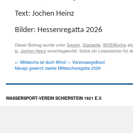
Text: Jochen Heinz
Bilder: Hes­sen­re­gat­ta 2026
Dieser Beitrag wurde unter
Segeln
,
Startseite
,
WVSWoche
abg
io
,
Jochen Heinz
verschlagwortet. Setze ein Lesezeichen für 
←
Mittwochs ist doch Wind — Vereinssegelboot
Navajo gewinnt zweite Mittwochsregatta 2026
WASSERSPORT-VEREIN SCHIERSTEIN 1921 E.V.