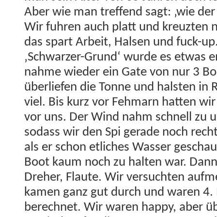
Aber wie man tre­f­fend sagt: ‚wie der
Wir fuhren auch platt und kreuzten 
das spart Arbeit, Halsen und fuck-up
‚Schwarz­er-Grund‘ wurde es etwas e
nahme wieder ein Gate von nur 3 Boo
über­liefen die Tonne und hal­sten in 
viel. Bis kurz vor Fehmarn hat­ten wi
vor uns. Der Wind nahm schnell zu u
sodass wir den Spi ger­ade noch rechtz
als er schon etlich­es Wass­er geschau
Boot kaum noch zu hal­ten war. Dann
Dreher, Flaute. Wir ver­sucht­en aufm
kamen ganz gut durch und waren 4. B
berech­net. Wir waren hap­py, aber ü