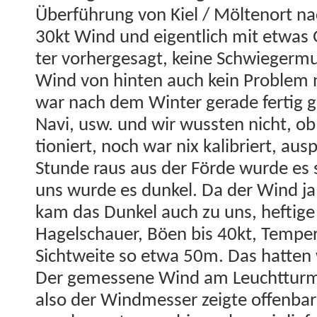
Über­führung von Kiel / Möl­tenort 
30kt Wind und eigentlich mit etwas 
ter vorherge­sagt, keine Schwiegermut
Wind von hin­ten auch kein Prob­lem 
war nach dem Win­ter ger­ade fer­tig
Navi, usw. und wir wussten nicht, ob 
tion­iert, noch war nix kalib­ri­ert, aus­
Stunde raus aus der Förde wurde es s
uns wurde es dunkel. Da der Wind ja
kam das Dunkel auch zu uns, heftig
Hagelschauer, Böen bis 40kt, Tem­per­a
Sichtweite so etwa 50m. Das hat­ten 
Der gemessene Wind am Leucht­turm
also der Windmess­er zeigte offen­bar