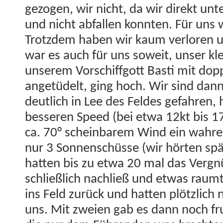
gezo­gen, wir nicht, da wir direkt un
und nicht abfall­en kon­nten. Für uns 
Trotz­dem haben wir kaum ver­loren 
war es auch für uns soweit, unser klei
unserem Vorschif­f­gott Basti mit dop­
angetüdelt, ging hoch. Wir sind dann
deut­lich in Lee des Feldes gefahren, 
besseren Speed (bei etwa 12kt bis 
ca. 70° schein­barem Wind ein wahrer
nur 3 Son­nen­schüsse (wir hörten sp
hat­ten bis zu etwa 20 mal das Vergn
schließlich nach­ließ und etwas raum
ins Feld zurück und hat­ten plöt­zlich
uns. Mit zweien gab es dann noch fr