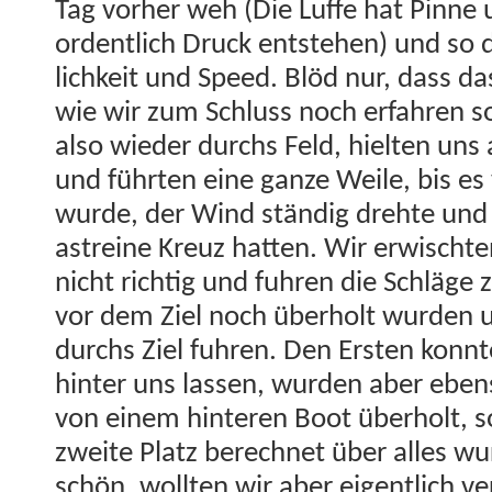
Tag vorher weh (Die Luffe hat Pinne 
ordentlich Druck entste­hen) und so 
lichkeit und Speed. Blöd nur, dass da
wie wir zum Schluss noch erfahren sol
also wieder durchs Feld, hiel­ten uns
und führten eine ganze Weile, bis es 
wurde, der Wind ständig drehte und w
astreine Kreuz hat­ten. Wir erwis­ch
nicht richtig und fuhren die Schläge 
vor dem Ziel noch über­holt wur­den 
durchs Ziel fuhren. Den Ersten kon­n
hin­ter uns lassen, wur­den aber eben
von einem hin­teren Boot über­holt, 
zweite Platz berech­net über alles w
schön, woll­ten wir aber eigentlich ve