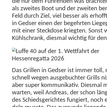
die nur dem Führen­den was bracht­e
als zweites Boot und der zweit­en be
Feld durch Ziel, viel bess­er als erhof
in Gedser einen der begehrten Liege­pl
mit ein­er Steck­dose kriegten. Son­st 
Kühlschrank, dies­mal wichtig für den 
Das Grillen in Gedser ist immer toll,
schnell wegen aus­ge­buchter Grills nix 
aber super kom­mu­nika­tiv. Dies­mal
warten, weil Andreas, der schon länge
des Schieds­gericht­es fungiert, noch 