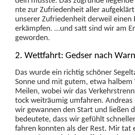
deln musste. Das zugrunde liegende M
nte zur Zufrieden­heit aller aufgek­lä
unser­er Zufrieden­heit der­weil einen 
erkämpfen. …und satt sind wir am E
geworden.
2. Wettfahrt: Gedser nach Wa
Das wurde ein richtig schön­er Segelt­
Sonne und mit gutem, etwa halbem 
Meilen, wobei wir das Verkehrstren­nu
tock weiträu­mig umfahren. Andreas
wir gewan­nen den Start und ließen 
bedeutete, dass wir gefühlt schneller
fahren kon­nten als der Rest. Mir ta