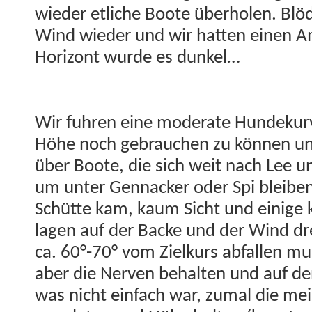
wieder etliche Boote über­holen. Blöd
Wind wieder und wir hat­ten einen 
Hor­i­zont wurde es dunkel…
Wir fuhren eine mod­er­ate Hun­dekurv
Höhe noch gebrauchen zu kön­nen un
über Boote, die sich weit nach Lee unt
um unter Gen­nack­er oder Spi bleiben
Schütte kam, kaum Sicht und einige 
lagen auf der Backe und der Wind dre
ca. 60°-70° vom Zielkurs abfall­en mu
aber die Ner­ven behal­ten und auf d
was nicht ein­fach war, zumal die mei