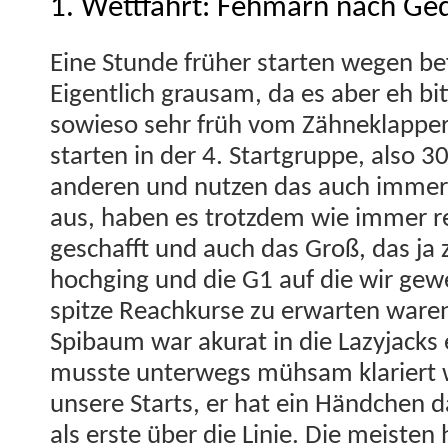
1. Wettfahrt: Fehmarn nach Ge
Eine Stunde früher starten wegen bef
Eigentlich grausam, da es aber eh bit­
sowieso sehr früh vom Zäh­neklap­pe
starten in der 4. Start­gruppe, also 
anderen und nutzen das auch immer 
aus, haben es trotz­dem wie immer re
geschafft und auch das Groß, das ja
hochging und die G1 auf die wir gewec
spitze Reachkurse zu erwarten waren,
Spibaum war aku­rat in die Lazy­jacks
musste unter­wegs müh­sam klar­i­ert
unsere Starts, er hat ein Händ­chen d
als erste über die Lin­ie. Die meis­te