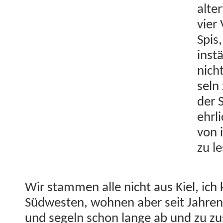
alte
vier
Spis
inst
nich
seln
der 
ehrli
von 
zu l
Wir stam­men alle nicht aus Kiel, ic
Süd­west­en, wohnen aber seit Jahren
und segeln schon lange ab und zu zu