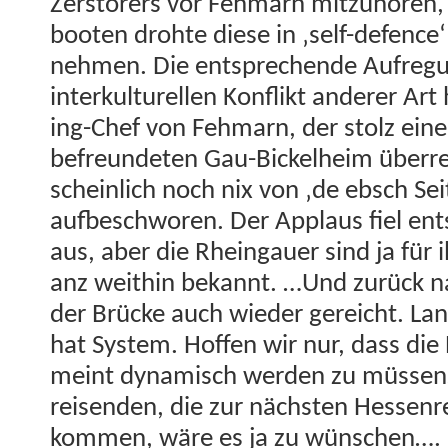
Zer­stör­ers vor Fehmarn mitzuhören, 
booten dro­hte diese in ‚self-defence
nehmen. Die entsprechende Aufre­gu
interkul­turellen Kon­flikt ander­er Art
ing-Chef von Fehmarn, der stolz ein
befre­un­de­ten Gau-Bick­el­heim über­
schein­lich noch nix von ‚de ebsch Seit
auf­beschworen. Der Applaus fiel ent
aus, aber die Rhein­gauer sind ja für ih
anz wei­thin bekan­nt. …Und zurück n
der Brücke auch wieder gere­icht. La
hat Sys­tem. Hof­fen wir nur, dass die 
meint dynamisch wer­den zu müssen
reisenden, die zur näch­sten Hes­sen­r
kom­men, wäre es ja zu wünschen….