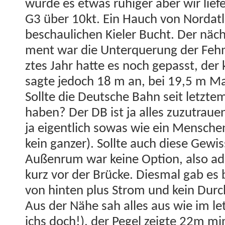
wurde es etwas ruhiger aber wir lief
G3 über 10kt. Ein Hauch von Nor­dat­l
beschaulichen Kiel­er Bucht. Der näc
ment war die Unter­querung der Fehm
ztes Jahr hat­te es noch gepasst, der 
sagte jedoch 18 m an, bei 19,5 m Ma
Sollte die Deutsche Bahn seit let­zt
haben? Der DB ist ja alles zuzu­trauen
ja eigentlich sowas wie ein Men­schen­
kein ganz­er). Sollte auch diese Gewis
Außen­rum war keine Option, also ad
kurz vor der Brücke. Dies­mal gab es
von hin­ten plus Strom und kein Durch
Aus der Nähe sah alles aus wie im le
ichs doch!), der Pegel zeigte 22m 