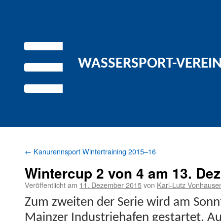
WASSERSPORT-VEREIN 
←
Kanurennsport Wintertraining 2015–16
Wintercup 2 von 4 am 13. Dez
Veröffentlicht am
11. Dezember 2015
von
Karl-Lutz Vonhause
Zum zweit­en der Serie wird am Son
Mainz­er Indus­triehafen ges­tartet. A