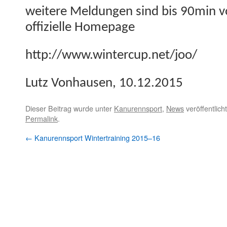
weit­ere Mel­dun­gen sind bis 90min 
offizielle Homepage
http://www.wintercup.net/joo/
Lutz Von­hausen, 10.12.2015
Dieser Beitrag wurde unter
Kanurennsport
,
News
veröffentlich
Permalink
.
←
Kanurennsport Wintertraining 2015–16