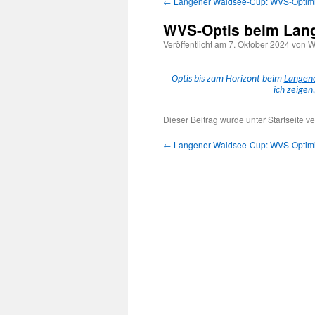
←
Langener Waldsee-Cup: WVS-Optimis
Inhalt
WVS-Optis beim Lang
springen
Veröffentlicht am
7. Oktober 2024
von
W
Optis bis zum Hor­i­zont beim
Lan­gen
ich zeigen
Dieser Beitrag wurde unter
Startseite
ve
←
Langener Waldsee-Cup: WVS-Optimis