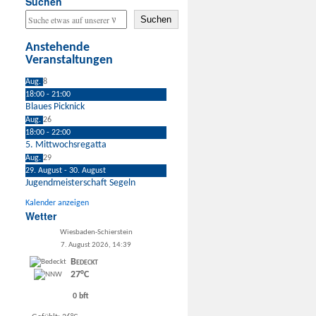
Suchen
Suchen
Anstehende
Veranstaltungen
Aug.
8
18:00
-
21:00
Blaues Picknick
Aug.
26
18:00
-
22:00
5. Mittwochsregatta
Aug.
29
29. August
-
30. August
Jugendmeisterschaft Segeln
Kalender anzeigen
Wetter
Wiesbaden-Schierstein
7. August 2026, 14:39
Bedeckt
27°C
0 bft