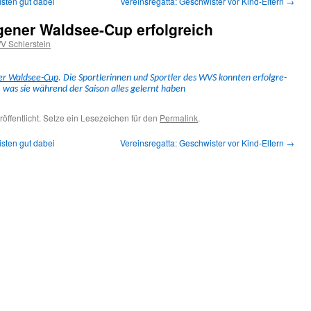
ten gut dabei
Vereinsregatta: Geschwister vor Kind-Eltern
→
ener Waldsee-Cup erfolgreich
V Schierstein
er Wald­see-Cup
. Die Sport­lerin­nen und Sportler des WVS kon­nten erfol­gre­
, was sie während der Sai­son alles gel­ernt haben
röffentlicht. Setze ein Lesezeichen für den
Permalink
.
ten gut dabei
Vereinsregatta: Geschwister vor Kind-Eltern
→