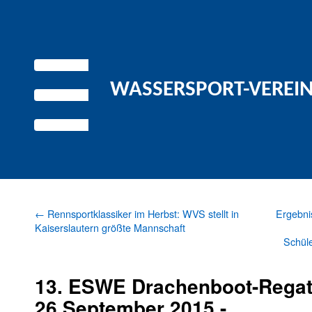
WASSERSPORT-VEREIN 
←
Rennsportklassiker im Herbst: WVS stellt in
Ergebni
Kaiserslautern größte Mannschaft
Schül
13. ESWE Drachenboot-Rega
26.September 2015 -