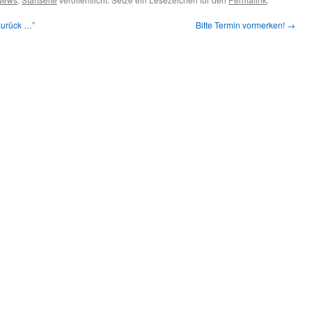
zurück …”
Bitte Termin vormerken!
→