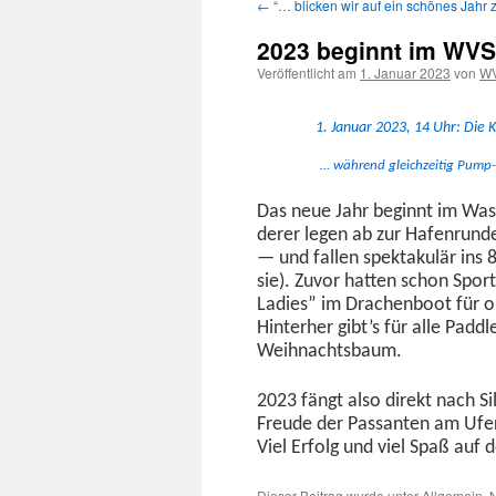
←
“… blicken wir auf ein schönes Jahr 
Inhalt
2023 beginnt im WVS
springen
Veröffentlicht am
1. Januar 2023
von
WV
1. Jan­u­ar 2023, 14 Uhr: Di
… während gle­ichzeit­ig Pump-
Das neue Jahr begin­nt im Wass
der­er leg­en ab zur Hafen­runde
— und fall­en spek­takulär ins 8
sie). Zuvor hat­ten schon Spor
Ladies” im Drachen­boot für or
Hin­ter­her gibt’s für alle Pad
Weihnachtsbaum.
2023 fängt also direkt nach Si
Freude der Pas­san­ten am Ufer
Viel Erfolg und viel Spaß auf
Dieser Beitrag wurde unter
Allgemein
,