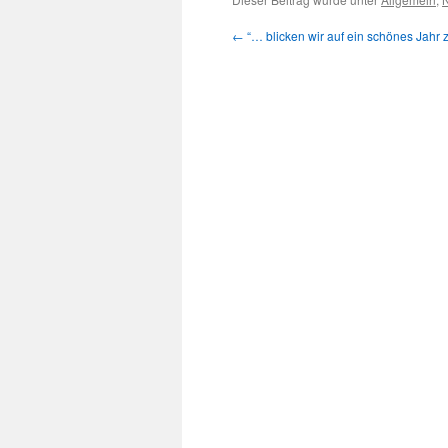
←
“… blicken wir auf ein schönes Jahr 