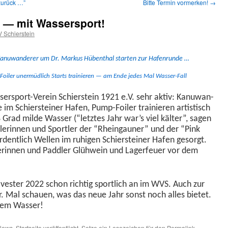
zurück …”
Bitte Termin vormerken!
→
 — mit Wassersport!
 Schierstein
e Kanuwan­der­er um Dr. Markus Hüben­thal starten zur Hafenrunde …
Foil­er uner­müdlich Starts trainieren — am Ende jedes Mal Wasser-Fall
er­sport-Vere­in Schier­stein 1921 e.V. sehr aktiv: Kanuwan­
 im Schier­stein­er Hafen, Pump-Foil­er trainieren artis­tisch
 Grad milde Wass­er (“let­ztes Jahr war’s viel käl­ter”, sagen
t­lerin­nen und Sportler der “Rhein­gauner” und der “Pink
dentlich Wellen im ruhi­gen Schier­stein­er Hafen gesorgt.
­dlerin­nen und Pad­dler Glüh­wein und Lager­feuer vor dem
l­vester 2022 schon richtig sportlich an im WVS. Auch zur
. Mal schauen, was das neue Jahr son­st noch alles bietet.
 dem Wasser!
News
,
Startseite
veröffentlicht. Setze ein Lesezeichen für den
Permalink
.