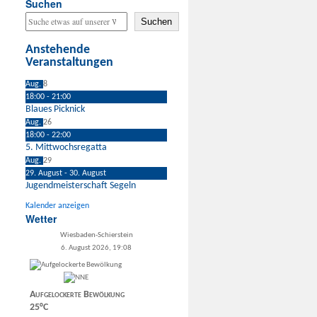
Suchen
Suchen
Anstehende
Veranstaltungen
Aug.
8
18:00
-
21:00
Blaues Picknick
Aug.
26
18:00
-
22:00
5. Mittwochsregatta
Aug.
29
29. August
-
30. August
Jugendmeisterschaft Segeln
Kalender anzeigen
Wetter
Wiesbaden-Schierstein
6. August 2026, 19:08
Aufgelockerte Bewölkung
25°C