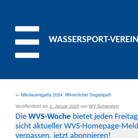
WASSERSPORT-VEREIN 
←
Nikolausregatta 2024: Winterlicher Segelspaß
Veröffentlicht am
2. Januar 2025
von
WV Schierstein
Die
WVS-Woche
bietet jeden Fre­ita
sicht aktueller WVS-Home­page-Mel­
ver­passen, jet­zt abon­nieren
!