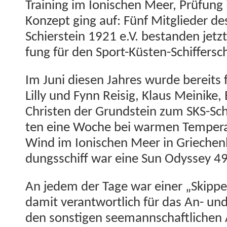
Train­ing im Ion­is­chen Meer, Prü­fun
Konzept ging auf: Fünf Mit­glieder de
Schier­stein 1921 e.V. bestanden jet­zt 
fung für den Sport-Küsten-Schif­fer­sc
Im Juni diesen Jahres wurde bere­its 
Lil­ly und Fynn Reisig, Klaus Meinike, 
Chris­ten der Grund­stein zum SKS-Sch
ten eine Woche bei war­men Tem­per­
Wind im Ion­is­chen Meer in Griechen­
dungss­chiff war eine Sun Odyssey 49
An jedem der Tage war ein­er „Skip­p
damit ver­ant­wortlich für das An- 
den son­sti­gen see­mannschaftlichen 