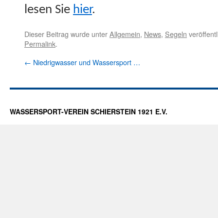
lesen Sie
hier
.
Dieser Beitrag wurde unter
Allgemein
,
News
,
Segeln
veröffentl
Permalink
.
←
Niedrigwasser und Wassersport …
WASSERSPORT-VEREIN SCHIERSTEIN 1921 E.V.