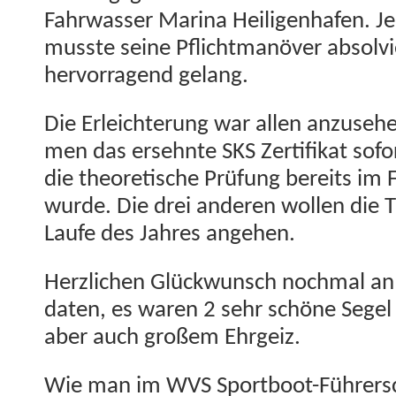
Fahrwass­er Mari­na Heili­gen­hafen. Jed
musste seine Pflicht­manöver absolvi
her­vor­ra­gend gelang.
Die Erle­ichterung war allen anzuse­h
men das ersehnte SKS Zer­ti­fikat sofo
die the­o­retis­che Prü­fung bere­its i
wurde. Die drei anderen wollen die Th
Laufe des Jahres angehen.
Her­zlichen Glück­wun­sch nochmal an 
dat­en, es waren 2 sehr schöne Segel
aber auch großem Ehrgeiz.
Wie man im WVS Sport­boot-Führersc