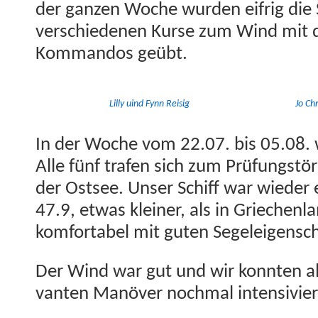
der ganzen Woche wur­den eifrig die
ver­schiede­nen Kurse zum Wind mit 
Kom­man­dos geübt.
Lil­ly uind Fynn Reisig
Jo Chr
In der Woche vom 22.07. bis 05.08. 
Alle fünf trafen sich zum Prü­fungstör
der Ost­see. Unser Schiff war wieder
47.9, etwas klein­er, als in Griechen­
kom­fort­a­bel mit guten Segeleigensc
Der Wind war gut und wir kon­nten all
van­ten Manöver nochmal intensivier