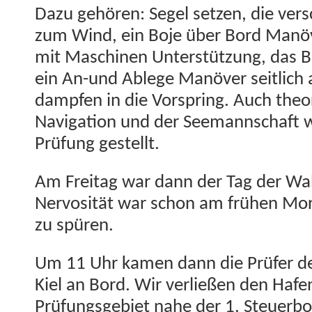
Dazu gehören: Segel set­zen, die ver­
zum Wind, ein Boje über Bord Manöv
mit Maschi­nen Unter­stützung, das Be
ein An-und Ablege Manöver seitlich 
dampfen in die Vor­spring. Auch the­o­r
Nav­i­ga­tion und der See­mannschaft
Prü­fung gestellt.
Am Fre­itag war dann der Tag der Wah
Ner­vosität war schon am frühen Mor
zu spüren.
Um 11 Uhr kamen dann die Prüfer de
Kiel an Bord. Wir ver­ließen den Hafe
Prü­fungs­ge­bi­et nahe der 1. Steuer