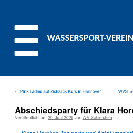
WASSERSPORT-VEREIN 
←
Pink Ladies auf Zickzack-Kurs in Hannover
WVS-Seg
Abschiedsparty für Klara Hor
Veröffentlicht am
20. Juni 2025
von
WV Schierstein