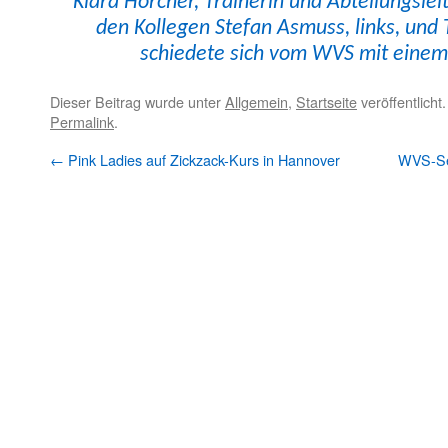
Klara Horcher, Trainer­in und Abteilungsle
den Kol­le­gen Ste­fan Asmuss, links, und
schiedete sich vom WVS mit einem
Dieser Beitrag wurde unter
Allgemein
,
Startseite
veröffentlicht
Permalink
.
←
Pink Ladies auf Zickzack-Kurs in Hannover
WVS-Seg