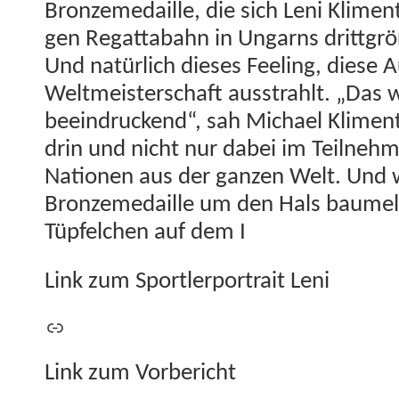
Bronzemedaille, die sich Leni Kli­men
gen Regat­tabahn in Ungar­ns drittgrö
Und natür­lich dieses Feel­ing, diese 
Welt­meis­ter­schaft ausstrahlt. „Das 
beein­druck­end“, sah Michael Kli­ment
drin und nicht nur dabei im Teil­nehm
Natio­nen aus der ganzen Welt. Und
Bronzemedaille um den Hals baumelt
Tüpfelchen auf dem I
Link zum Sportler­por­trait Leni
Link
Link zum Vorbericht