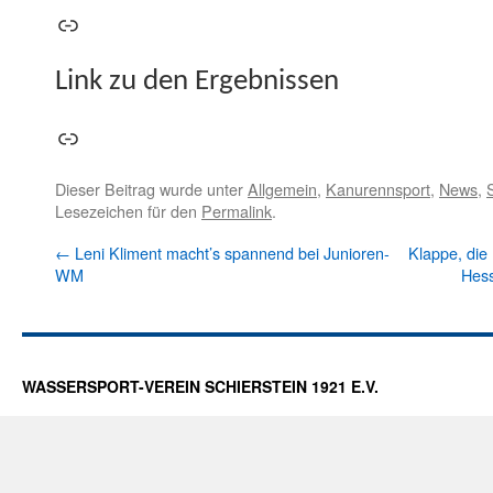
Link
Link zu den Ergebnissen
Link
Dieser Beitrag wurde unter
Allgemein
,
Kanurennsport
,
News
,
Lesezeichen für den
Permalink
.
←
Leni Kliment macht’s spannend bei Junioren-
Klappe, die 
WM
Hess
WASSERSPORT-VEREIN SCHIERSTEIN 1921 E.V.