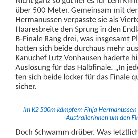
Nicht ganz so gut lief es für Leni Kli­
über 500 Meter. Gemein­sam mit der Ha
Her­manussen ver­passte sie als Viert
Haares­bre­ite den Sprung in den End­
B‑Finale Rang drei, was ins­ge­samt P
hat­ten sich bei­de dur­chaus mehr au
Kanuchef Lutz Von­hausen haderte hi
Aus­lo­sung für das Halb­fi­nale. „In 
ten sich bei­de lock­er für das Finale qua
sicher.
Im K2 500m kämpfem Fin­ja Her­manussen u
Aus­tralierin­nen um den F
Doch Schwamm drüber. Was let­ztlich 