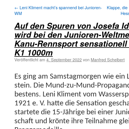
←
Leni Kliment macht’s spannend bei Junioren-
Klappe, die 
WM
Hess
Auf den Spuren von Josefa Id
wird bei den Junioren-Weltme
Kanu-Rennsport sensationell 
K1 1000m
Veröffentlicht am
4. September 2022
von
Manfred Schelbert
Es ging am Sam­stag­mor­gen wie ein L
stein. Die Mund-zu-Mund-Pro­pa­gan­da
bestens. Leni Kli­ment vom Wasser­spo
1921 e. V. hat­te die Sen­sa­tion gesc
startete die 15-Jährige bei ein­er Jun
schaft und krönte ihre Teil­nahme gle­i