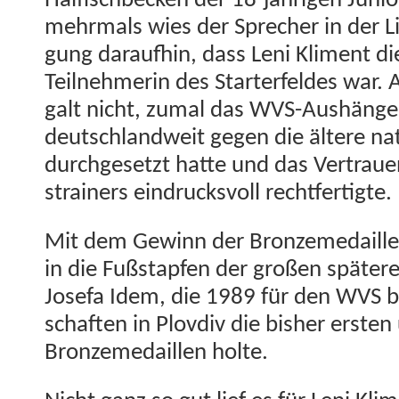
Haifis­chbeck­en der 18-jähri­gen Junior
mehrmals wies der Sprech­er in der L
gung daraufhin, dass Leni Kli­ment di
Teil­nehmerin des Starter­feldes wa
galt nicht, zumal das WVS-Aushänges
deutsch­landweit gegen die ältere na
durchge­set­zt hat­te und das Ver­trau
strain­ers ein­drucksvoll rechtfertigte.
Mit dem Gewinn der Bronzemedaille t
in die Fußstapfen der großen später
Jose­fa Idem, die 1989 für den WVS be
schaften in Plov­div die bish­er ersten
Bronzemedaillen holte.