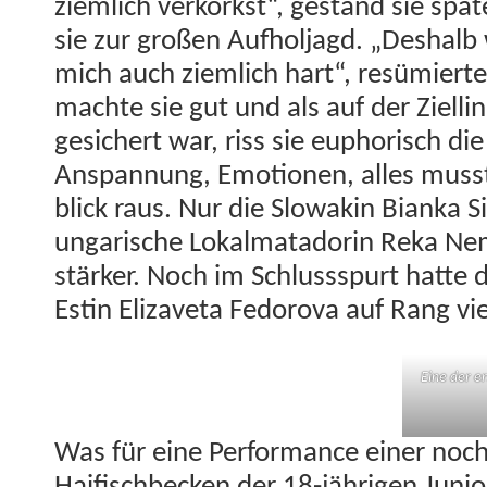
ziem­lich verko­rkst“, ges­tand sie spä
sie zur großen Aufhol­jagd. „Deshalb
mich auch ziem­lich hart“, resümiert
machte sie gut und als auf der Zielli
gesichert war, riss sie eupho­risch di
Anspan­nung, Emo­tio­nen, alles mus
blick raus. Nur die Slowakin Bian­ka S
ungarische Lokalmata­dorin Reka Ne
stärk­er. Noch im Schlussspurt hat­te
Estin Eliza­ve­ta Fedoro­va auf Rang v
Eine der er
Was für eine Per­for­mance ein­er noc