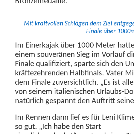
Bronzemedaille.
Mit kraftvollen Schlä­gen dem Ziel ent­ge­
Finale über 1000
Im Ein­erka­jak über 1000 Meter hat­te
einem sou­verä­nen Sieg im Vor­lauf d
Finale qual­i­fiziert, sparte sich den
kräftezehren­den Halb­fi­nals. Vater M
dem Finale zuver­sichtlich. „Es ist alles
von seinem ital­ienis­chen Urlaubs-Do
natür­lich ges­pan­nt den Auftritt sein­
Im Ren­nen dann lief es für Leni Kli­
so gut. „Ich habe den Start