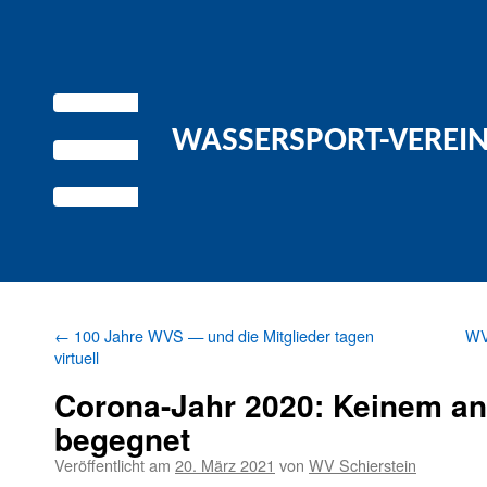
WASSERSPORT-VEREIN 
←
100 Jahre WVS — und die Mitglieder tagen
WVS
virtuell
Corona-Jahr 2020: Keinem a
begegnet
Veröffentlicht am
20. März 2021
von
WV Schierstein