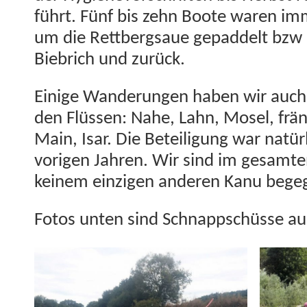
führt. Fünf bis zehn Boote waren im
um die Ret­tbergsaue gepad­delt bzw 
Biebrich und zurück.
Einige Wan­derun­gen haben wir auch 
den Flüssen: Nahe, Lahn, Mosel, frän
Main, Isar. Die Beteili­gung war natür­
vorigen Jahren. Wir sind im gesamte
keinem einzi­gen anderen Kanu bege
Fotos unten sind Schnapp­schüsse 