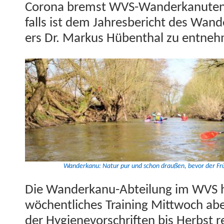
Coro­na bremst WVS-Wan­derkanuten 
falls ist dem Jahres­bericht des Wan­
ers Dr. Markus Hüben­thal zu entne
Wan­derkanu: Natur pur und schon draußen, bevor der Früh
Die Wan­derkanu-Abteilung im WVS h
wöchentlich­es Train­ing Mittwoch ab
der Hygien­evorschriften bis Herb­st