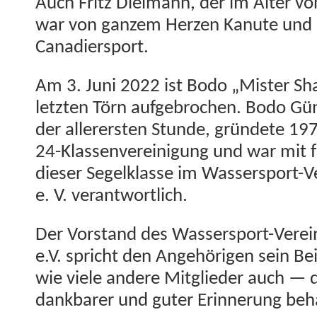
Auch Fritz Diel­mann, der im Alter vo
war von ganzem Herzen Kanute und l
Canadiersport.
Am 3. Juni 2022 ist Bodo „Mis­ter Sh
let­zten Törn aufge­brochen. Bodo Gün
der allerersten Stunde, grün­dete 19
24-Klassen­vere­ini­gung und war mit 
dieser Segelk­lasse im Wasser­sport-Ve
e. V. verantwortlich.
Der Vor­stand des Wasser­sport-Vere­i
e.V. spricht den Ange­höri­gen sein B
wie viele andere Mit­glieder auch — di
dankbar­er und guter Erin­nerung beh