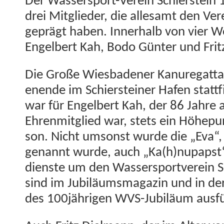
Der Wasser­sport-Vere­in Schier­stein
drei Mit­glieder, die alle­samt den Ver
geprägt haben. Inner­halb von vier W
Engel­bert Kah, Bodo Gün­ter und Fri
Die Große Wies­baden­er Kanure­gat­ta
enende im Schier­stein­er Hafen stat­tf
war für Engel­bert Kah, der 86 Jahre
Ehren­mit­glied war, stets ein Höhep­un
son. Nicht umson­st wurde die „Eva“, 
genan­nt wurde, auch „Ka(h)nupapst“
di­en­ste um den Wasser­sportvere­in S
sind im Jubiläums­magazin und in der 
des 100jährigen WVS-Jubiläum aus­fü