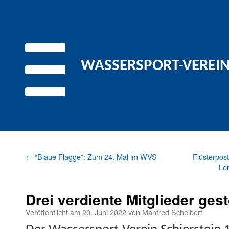
WASSERSPORT-VEREIN 
←
“Blaue Flagge”: Zum 24. Mal im WVS
Flüsterpost
Le
Drei verdiente Mitglieder ges
Veröffentlicht am
20. Juni 2022
von
Manfred Schelbert