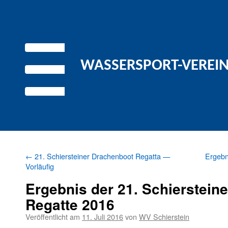
WASSERSPORT-VEREIN 
←
21. Schiersteiner Drachenboot Regatta —
Ergebn
Vorläufig
Ergebnis der 21. Schierstein
Regatte 2016
Veröffentlicht am
11. Juli 2016
von
WV Schierstein