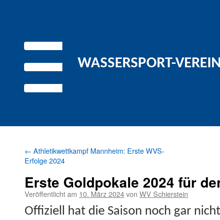
WASSERSPORT-VEREIN 
←
Athletikwettkampf Mannheim: Erste WVS-
Erfolge 2024
Erste Goldpokale 2024 für d
Veröffentlicht am
10. März 2024
von
WV Schierstein
Offiziell hat die Sai­son noch gar nic